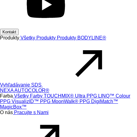
Kontakt
Produkty
Všetky Produkty
Produkty
BODYLINE®
Vyhľadávanie SDS
NEXA AUTOCOLOR®
Farba
Všetky Farby
TOUCHMIX® Ultra
PPG LINQ™ Colour
PPG VisualizID™
PPG MoonWalk®
PPG DigiMatch™
MagicBox™
O nás
Pracujte s Nami