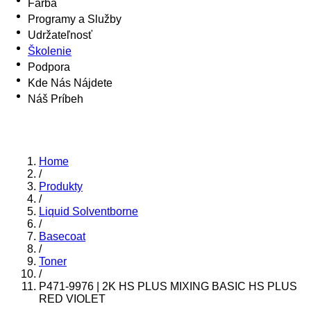
Farba
Programy a Služby
Udržateľnosť
Školenie
Podpora
Kde Nás Nájdete
Náš Príbeh
Home
/
Produkty
/
Liquid Solventborne
/
Basecoat
/
Toner
/
P471-9976 | 2K HS PLUS MIXING BASIC HS PLUS
RED VIOLET