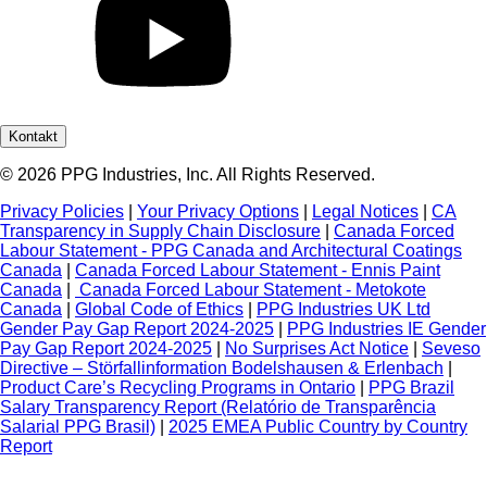
Kontakt
© 2026 PPG Industries, Inc. All Rights Reserved.
Privacy Policies
|
Your Privacy Options
|
Legal Notices
|
CA
Transparency in Supply Chain Disclosure
|
Canada Forced
Labour Statement - PPG Canada and Architectural Coatings
Canada
|
Canada Forced Labour Statement - Ennis Paint
Canada
|
Canada Forced Labour Statement - Metokote
Canada
|
Global Code of Ethics
|
PPG Industries UK Ltd
Gender Pay Gap Report 2024-2025
|
PPG Industries IE Gender
Pay Gap Report 2024-2025
|
No Surprises Act Notice
|
Seveso
Directive – Störfallinformation Bodelshausen & Erlenbach
|
Product Care’s Recycling Programs in Ontario
|
PPG Brazil
Salary Transparency Report (Relatório de Transparência
Salarial PPG Brasil)
|
2025 EMEA Public Country by Country
Report