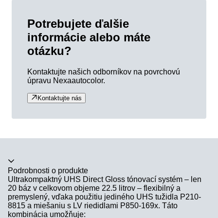
Potrebujete ďalšie
informácie alebo máte
otázku?
Kontaktujte našich odborníkov na povrchovú
úpravu Nexaautocolor.
Kontaktujte nás
Akordeón sa zrútil
Podrobnosti o produkte
Ultrakompaktný UHS Direct Gloss tónovací systém – len
20 báz v celkovom objeme 22.5 litrov – flexibilný a
premyslený, vďaka použitiu jediného UHS tužidla P210-
8815 a miešaniu s LV riedidlami P850-169x. Táto
kombinácia umožňuje: