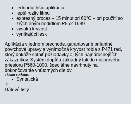
jednoduchšiu aplikáciu
lepší rozliv filmu
expresný proces – 15 minút pri 60°C – pri použití so
zrýchleným riedidlom P852-1689
vysokú kryvosť
vynikajúci lesk
Aplikácia v jednom prechode, garantované brilantné
povrchové úpravy a výnimočná kryvosť robia z P471 rad,
ktorý dokáže splniť požiadavky aj tých najnáročnejších
zákazníkov. Systém dopĺňa základný lak do motorového
priestoru P560-1000, špeciálne navrhnutý na
dokončovanie vnútorných dielov.
Základ zloženia
Syntetická
Dátové listy