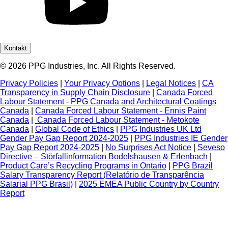
Kontakt
© 2026 PPG Industries, Inc. All Rights Reserved.
Privacy Policies
|
Your Privacy Options
|
Legal Notices
|
CA
Transparency in Supply Chain Disclosure
|
Canada Forced
Labour Statement - PPG Canada and Architectural Coatings
Canada
|
Canada Forced Labour Statement - Ennis Paint
Canada
|
Canada Forced Labour Statement - Metokote
Canada
|
Global Code of Ethics
|
PPG Industries UK Ltd
Gender Pay Gap Report 2024-2025
|
PPG Industries IE Gender
Pay Gap Report 2024-2025
|
No Surprises Act Notice
|
Seveso
Directive – Störfallinformation Bodelshausen & Erlenbach
|
Product Care’s Recycling Programs in Ontario
|
PPG Brazil
Salary Transparency Report (Relatório de Transparência
Salarial PPG Brasil)
|
2025 EMEA Public Country by Country
Report