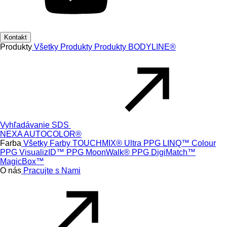
Kontakt
Produkty
Všetky Produkty
Produkty
BODYLINE®
Vyhľadávanie SDS
NEXA AUTOCOLOR®
Farba
Všetky Farby
TOUCHMIX® Ultra
PPG LINQ™ Colour
PPG VisualizID™
PPG MoonWalk®
PPG DigiMatch™
MagicBox™
O nás
Pracujte s Nami