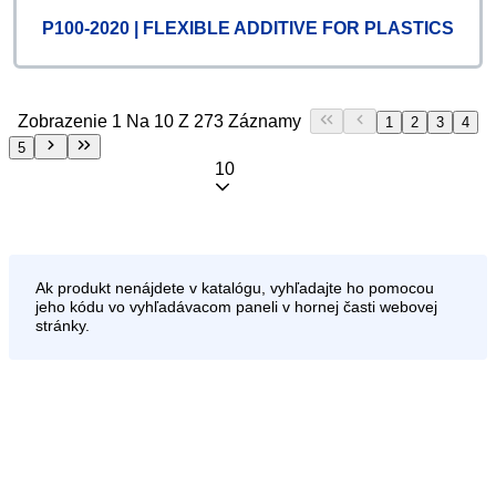
P100-2020 | FLEXIBLE ADDITIVE FOR PLASTICS
Zobrazenie 1 Na 10 Z 273 Záznamy
1
2
3
4
5
10
Ak produkt nenájdete v katalógu, vyhľadajte ho pomocou
jeho kódu vo vyhľadávacom paneli v hornej časti webovej
stránky.