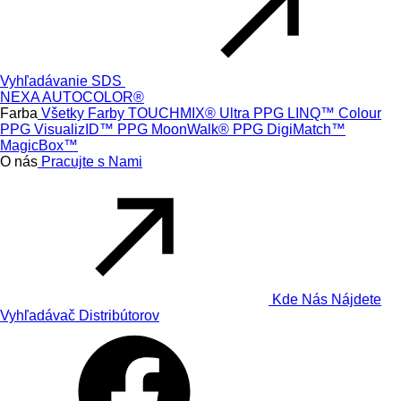
Vyhľadávanie SDS
NEXA AUTOCOLOR®
Farba
Všetky Farby
TOUCHMIX® Ultra
PPG LINQ™ Colour
PPG VisualizID™
PPG MoonWalk®
PPG DigiMatch™
MagicBox™
O nás
Pracujte s Nami
Kde Nás Nájdete
Vyhľadávač Distribútorov