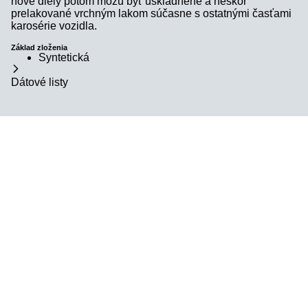
nové diely potom môžu byť uskladnené a neskôr
prelakované vrchným lakom súčasne s ostatnými časťami
karosérie vozidla.
Základ zloženia
Syntetická
Dátové listy