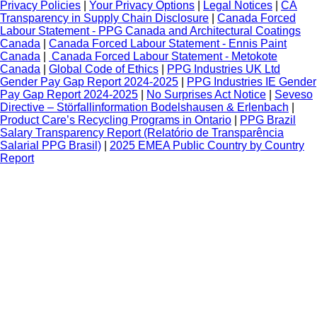
Privacy Policies
|
Your Privacy Options
|
Legal Notices
|
CA
Transparency in Supply Chain Disclosure
|
Canada Forced
Labour Statement - PPG Canada and Architectural Coatings
Canada
|
Canada Forced Labour Statement - Ennis Paint
Canada
|
Canada Forced Labour Statement - Metokote
Canada
|
Global Code of Ethics
|
PPG Industries UK Ltd
Gender Pay Gap Report 2024-2025
|
PPG Industries IE Gender
Pay Gap Report 2024-2025
|
No Surprises Act Notice
|
Seveso
Directive – Störfallinformation Bodelshausen & Erlenbach
|
Product Care’s Recycling Programs in Ontario
|
PPG Brazil
Salary Transparency Report (Relatório de Transparência
Salarial PPG Brasil)
|
2025 EMEA Public Country by Country
Report