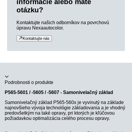
informácie alebo máte
otázku?
Kontaktujte našich odborníkov na povrchovú
úpravu Nexaautocolor.
Kontaktujte nás
Akordeón sa zrútil
Podrobnosti o produkte
P565-5601 / -5605 / -5607 - Samonivelačný základ
Samonivelačný základ P565-560x je vyvinutý na základe
najnovšieho vývoja technológie základovania a je vhodný
predovšetkým na také opravy, pri ktorých je kľúčovou
požiadavkou optimalizácia celého procesu opravy.