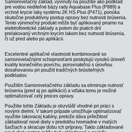
Samonivelačný základ, vyvinutý na použitie ako podklad
pre vodou riediteľné bázy rady Aquabase Plus (P989) a
vrchné krycie laky systému 2K HS Plus (P471), ponúka
skutočne produktívny postup opravy bez nutnosti brúsenia.
Tento výnimočný produkt môže byť aplikovaný priamo na
elektroforetické základy a potom do piatich dní
prelakovaný vrchným krycím lakom bez nutnosti brúsenia,
či už pred alebo po aplikácii.
Excelentné aplikačné vlastnosti kombinované so
samonivelačnými schopnosťami poskytujú vysokú úroveň
kvality konečného povrchu, porovnateľnú s úrovňou
dosahovanou pri použití tradičných brúsiteľných
podkladov.
Použitím Samonivelačného základu sa eliminuje nutnosť
brúsenia (pred aj po aplikácii) a vďaka tomu je možné
optimalizovať celý proces opravy.
Použitie tohto Základu je obzvlášť vhodné pri práci s
novými dielmi. V takom prípade umožňuje optimalizovať
využitie lakovacej kabíny, pretože dáva príležitosť
základovať nové diely v predstihu hromadne v malých
šaržiach a skracuje dobu ich prípravy. Takto základované