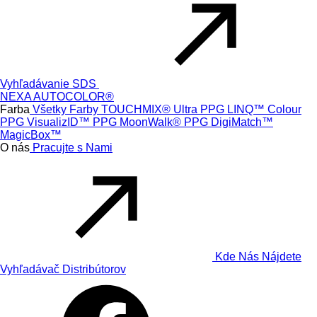
Vyhľadávanie SDS
NEXA AUTOCOLOR®
Farba
Všetky Farby
TOUCHMIX® Ultra
PPG LINQ™ Colour
PPG VisualizID™
PPG MoonWalk®
PPG DigiMatch™
MagicBox™
O nás
Pracujte s Nami
Kde Nás Nájdete
Vyhľadávač Distribútorov