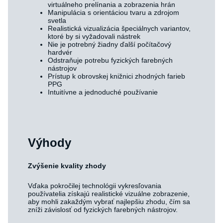
virtuálneho prelínania a zobrazenia hrán
Manipulácia s orientáciou tvaru a zdrojom
svetla
Realistická vizualizácia špeciálnych variantov,
ktoré by si vyžadovali nástrek
Nie je potrebný žiadny ďalší počítačový
hardvér
Odstraňuje potrebu fyzických farebných
nástrojov
Prístup k obrovskej knižnici zhodných farieb
PPG
Intuitívne a jednoduché používanie
Výhody
Zvýšenie kvality zhody
Vďaka pokročilej technológii vykresľovania
používatelia získajú realistické vizuálne zobrazenie,
aby mohli zakaždým vybrať najlepšiu zhodu, čím sa
zníži závislosť od fyzických farebných nástrojov.