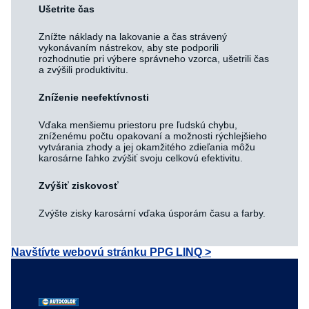
Ušetrite čas
Znížte náklady na lakovanie a čas strávený
vykonávaním nástrekov, aby ste podporili
rozhodnutie pri výbere správneho vzorca, ušetrili čas
a zvýšili produktivitu.
Zníženie neefektívnosti
Vďaka menšiemu priestoru pre ľudskú chybu,
zníženému počtu opakovaní a možnosti rýchlejšieho
vytvárania zhody a jej okamžitého zdieľania môžu
karosárne ľahko zvýšiť svoju celkovú efektivitu.
Zvýšiť ziskovosť
Zvýšte zisky karosární vďaka úsporám času a farby.
Navštívte webovú stránku PPG LINQ >