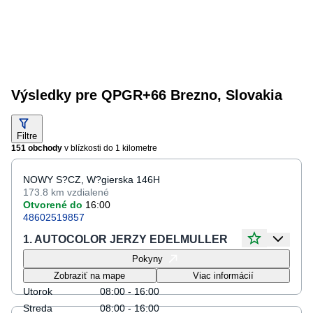
Výsledky pre QPGR+66 Brezno, Slovakia
Filtre
151 obchody
v blízkosti do
1 kilometre
NOWY S?CZ, W?gierska 146H
173.8 km
vzdialené
Otvorené do
16:00
48602519857
1. AUTOCOLOR JERZY EDELMULLER
Otváracie hodiny
Pokyny
Pondelok
08:00 - 16:00
Zobraziť na mape
Viac informácií
Utorok
08:00 - 16:00
Streda
08:00 - 16:00