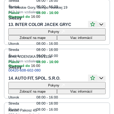
Streda
08:00 - 16:00
Štvrtok
08:00 - 16:00
Tarnowskie Gory, Sempo?owskiej 19
342.1 km
vzdialené
Piatok
08:00 - 16:00
Otvorené do
16:00
Služby
13. INTER COLOR JACEK GRYC
Otváracie hodiny
Pokyny
Pondelok
08:00 - 16:00
Zobraziť na mape
Viac informácií
Utorok
08:00 - 16:00
Streda
08:00 - 16:00
Štvrtok
08:00 - 16:00
Brno, VIDENSKA 296/112a
391.4 km
vzdialené
Piatok
08:00 - 16:00
Otvorené do
16:00
Služby
00420-608-602-080
14. AUTO FIT, SPOL. S.R.O.
Otváracie hodiny
Pokyny
Pondelok
08:00 - 16:00
Zobraziť na mape
Viac informácií
Utorok
08:00 - 16:00
Streda
08:00 - 16:00
Štvrtok
08:00 - 16:00
Kielce, Pakosz 45