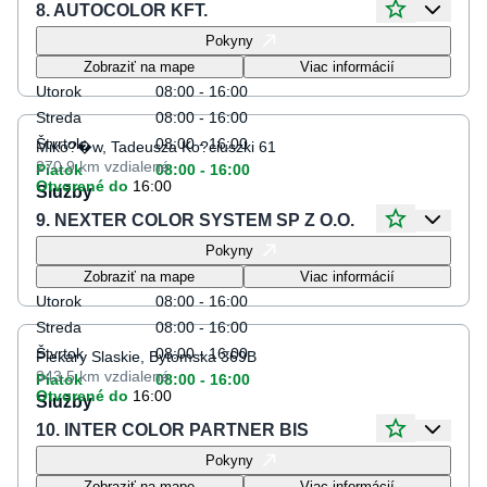
8. AUTOCOLOR KFT.
Otváracie hodiny
Pokyny
Pondelok
08:00 - 16:00
Zobraziť na mape
Viac informácií
Utorok
08:00 - 16:00
Streda
08:00 - 16:00
Štvrtok
08:00 - 16:00
Miko?�w, Tadeusza Ko?ciuszki 61
270.9 km
vzdialené
Piatok
08:00 - 16:00
Otvorené do
16:00
Služby
9. NEXTER COLOR SYSTEM SP Z O.O.
Otváracie hodiny
Pokyny
Pondelok
08:00 - 16:00
Zobraziť na mape
Viac informácií
Utorok
08:00 - 16:00
Streda
08:00 - 16:00
Štvrtok
08:00 - 16:00
Piekary Slaskie, Bytomska 369B
343.5 km
vzdialené
Piatok
08:00 - 16:00
Otvorené do
16:00
Služby
10. INTER COLOR PARTNER BIS
Otváracie hodiny
Pokyny
Pondelok
08:00 - 16:00
Zobraziť na mape
Viac informácií