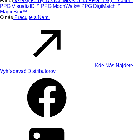
Farba
Všetky Farby
TOUCHMIX® Ultra
PPG LINQ™ Colour
PPG VisualizID™
PPG MoonWalk®
PPG DigiMatch™
MagicBox™
O nás
Pracujte s Nami
Kde Nás Nájdete
Vyhľadávač Distribútorov