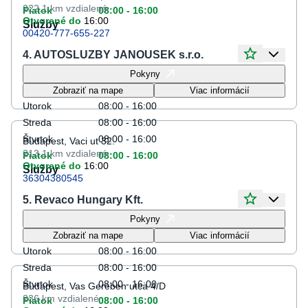
222.1 km
vzdialené
Piatok
08:00 - 16:00
Otvorené do
16:00
Služby
00420-777-655-227
4. AUTOSLUZBY JANOUSEK s.r.o.
Otváracie hodiny
Pokyny
Pondelok
08:00 - 16:00
Zobraziť na mape
Viac informácií
Utorok
08:00 - 16:00
Streda
08:00 - 16:00
Štvrtok
08:00 - 16:00
Budapest, Vaci ut 32.
213.1 km
vzdialené
Piatok
08:00 - 16:00
Otvorené do
16:00
Služby
36304380545
5. Revaco Hungary Kft.
Otváracie hodiny
Pokyny
Pondelok
08:00 - 16:00
Zobraziť na mape
Viac informácií
Utorok
08:00 - 16:00
Streda
08:00 - 16:00
Štvrtok
08:00 - 16:00
Budapest, Vas Gereben utca 4/D
236 km
vzdialené
Piatok
08:00 - 16:00