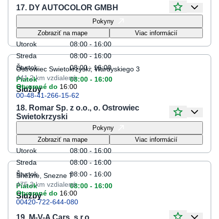
17. DY AUTOCOLOR GMBH
Otváracie hodiny
Pokyny
Pondelok
08:00 - 16:00
Zobraziť na mape
Viac informácií
Utorok
08:00 - 16:00
Streda
08:00 - 16:00
Štvrtok
08:00 - 16:00
Ostrowiec Swietokrzyski, Wardyskiego 3
441.2 km
vzdialené
Piatok
08:00 - 16:00
Otvorené do
16:00
Služby
00-48-41-266-15-62
18. Romar Sp. z o.o., o. Ostrowiec
Swietokrzyski
Otváracie hodiny
Pokyny
Pondelok
08:00 - 16:00
Zobraziť na mape
Viac informácií
Utorok
08:00 - 16:00
Streda
08:00 - 16:00
Štvrtok
08:00 - 16:00
Snezne, Snezne 7
475.3 km
vzdialené
Piatok
08:00 - 16:00
Otvorené do
16:00
Služby
00420-722-644-080
19. M-V-A Cars, s.r.o.