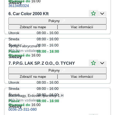
Otvorené do
16:00
Služby
3613480324
6. Car Color 2000 Kft
Otváracie hodiny
Pokyny
Pondelok
08:00 - 16:00
Zobraziť na mape
Viac informácií
Utorok
08:00 - 16:00
Streda
08:00 - 16:00
Štvrtok
08:00 - 16:00
Tychy, Fabryczna 5
255.8 km
vzdialené
Piatok
08:00 - 16:00
Otvorené do
16:00
Služby
7. P.P.G. LAK SP. Z O.O., O. TYCHY
Otváracie hodiny
Pokyny
Pondelok
08:00 - 16:00
Zobraziť na mape
Viac informácií
Utorok
08:00 - 16:00
Streda
08:00 - 16:00
Štvrtok
08:00 - 16:00
Biatorbagy, Erdovari Ipartelep 1.H
260.7 km
vzdialené
Piatok
08:00 - 16:00
Otvorené do
16:00
Služby
0036-23-311-080