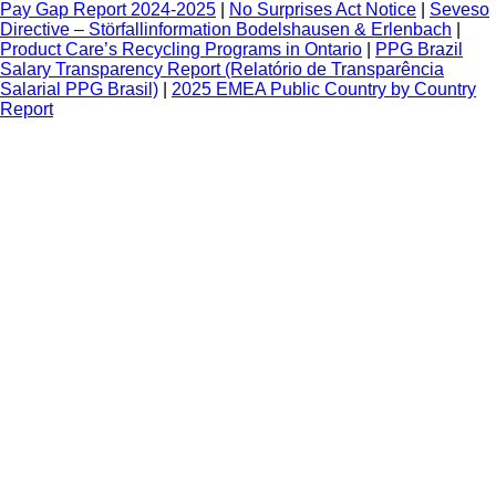
Pay Gap Report 2024-2025
|
No Surprises Act Notice
|
Seveso
Directive – Störfallinformation Bodelshausen & Erlenbach
|
Product Care’s Recycling Programs in Ontario
|
PPG Brazil
Salary Transparency Report (Relatório de Transparência
Salarial PPG Brasil)
|
2025 EMEA Public Country by Country
Report