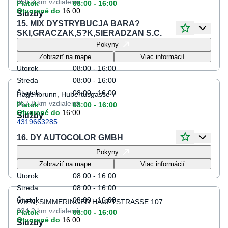
359.3 km
vzdialené
Piatok
08:00 - 16:00
Otvorené do
16:00
Služby
15. MIX DYSTRYBUCJA BARA?
SKI,GRACZAK,S?K,SIERADZAN S.C.
Otváracie hodiny
Pokyny
Pondelok
08:00 - 16:00
Zobraziť na mape
Viac informácií
Utorok
08:00 - 16:00
Streda
08:00 - 16:00
Štvrtok
08:00 - 16:00
Hagenbrunn, Hubertusgasse 7
357.8 km
vzdialené
Piatok
08:00 - 16:00
Otvorené do
16:00
Služby
4319663285
16. DY AUTOCOLOR GMBH_
Otváracie hodiny
Pokyny
Pondelok
08:00 - 16:00
Zobraziť na mape
Viac informácií
Utorok
08:00 - 16:00
Streda
08:00 - 16:00
Štvrtok
08:00 - 16:00
WIEN, SIMMERINGER HAUPTSTRASSE 107
334.2 km
vzdialené
Piatok
08:00 - 16:00
Otvorené do
16:00
Služby