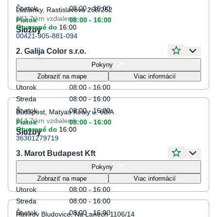
Štvrtok
08:00 - 16:00
Luzianky, Rastislavova 268/252
181.7 km
vzdialené
Piatok
08:00 - 16:00
Otvorené do
16:00
Služby
00421-905-881-094
2. Galija Color s.r.o.
Otváracie hodiny
Pokyny
Pondelok
08:00 - 16:00
Zobraziť na mape
Viac informácií
Utorok
08:00 - 16:00
Streda
08:00 - 16:00
Štvrtok
08:00 - 16:00
Budapest, Matyas Kiraly u. 60/A
214.7 km
vzdialené
Piatok
08:00 - 16:00
Otvorené do
16:00
Služby
36301279719
3. Marot Budapest Kft
Otváracie hodiny
Pokyny
Pondelok
08:00 - 16:00
Zobraziť na mape
Viac informácií
Utorok
08:00 - 16:00
Streda
08:00 - 16:00
Štvrtok
08:00 - 16:00
Havirov Bludovice, Na Lanech 1106/14