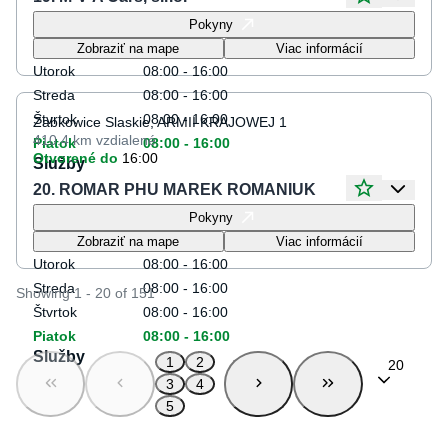
Otváracie hodiny
Pokyny
Pondelok
08:00 - 16:00
Zobraziť na mape
Viac informácií
Utorok
08:00 - 16:00
Streda
08:00 - 16:00
Štvrtok
08:00 - 16:00
Zabkowice Slaskie, ARMII KRAJOWEJ 1
410.4 km
vzdialené
Piatok
08:00 - 16:00
Otvorené do
16:00
Služby
20. ROMAR PHU MAREK ROMANIUK
Otváracie hodiny
Pokyny
Pondelok
08:00 - 16:00
Zobraziť na mape
Viac informácií
Utorok
08:00 - 16:00
Streda
08:00 - 16:00
Showing 1 - 20 of 151
Štvrtok
08:00 - 16:00
Piatok
08:00 - 16:00
Služby
1
2
20
3
4
5