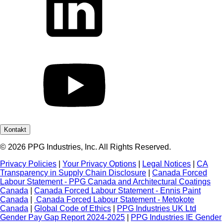
Kontakt
© 2026 PPG Industries, Inc. All Rights Reserved.
Privacy Policies
|
Your Privacy Options
|
Legal Notices
|
CA
Transparency in Supply Chain Disclosure
|
Canada Forced
Labour Statement - PPG Canada and Architectural Coatings
Canada
|
Canada Forced Labour Statement - Ennis Paint
Canada
|
Canada Forced Labour Statement - Metokote
Canada
|
Global Code of Ethics
|
PPG Industries UK Ltd
Gender Pay Gap Report 2024-2025
|
PPG Industries IE Gender