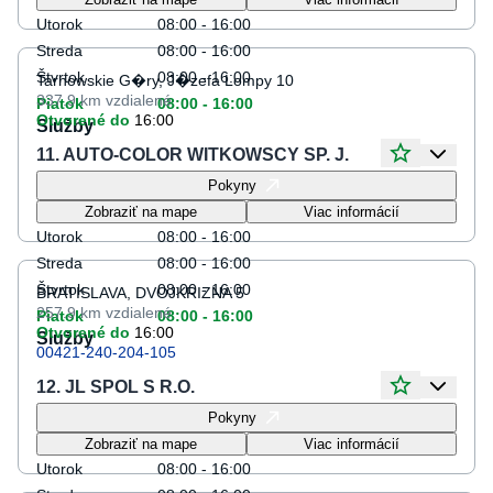
Utorok
08:00 - 16:00
Streda
08:00 - 16:00
Štvrtok
08:00 - 16:00
Tarnowskie G�ry, J�zefa Lompy 10
337.9 km
vzdialené
Piatok
08:00 - 16:00
Otvorené do
16:00
Služby
11. AUTO-COLOR WITKOWSCY SP. J.
Otváracie hodiny
Pokyny
Pondelok
08:00 - 16:00
Zobraziť na mape
Viac informácií
Utorok
08:00 - 16:00
Streda
08:00 - 16:00
Štvrtok
08:00 - 16:00
BRATISLAVA, DVOJKRIZNA 5
257.9 km
vzdialené
Piatok
08:00 - 16:00
Otvorené do
16:00
Služby
00421-240-204-105
12. JL SPOL S R.O.
Otváracie hodiny
Pokyny
Pondelok
08:00 - 16:00
Zobraziť na mape
Viac informácií
Utorok
08:00 - 16:00