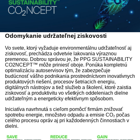
Odomykanie udržateľnej ziskovosti
Vo svete, ktorý vyžaduje environmentálnu udržateľnosť aj
ziskovosť, prechádza odvetvie lakovania výraznou
premenou. Dobrou správou je, že PPG SUSTAINABILITY
CO2NCEPT™ môže priniesť oboje. Ponúka kompletnú
optimalizáciu autoservisov tým, že zabezpečuje
budúcnosť vášho podnikania prostredníctvom inovatívnych
produktových riešení, procesov šetriacich energiu,
digitálnych nástrojov a tiež služieb a školení, ktoré zaistia
ziskovosť a produktivitu vo všetkých oddeleniach dielne
udržateľným a energeticky efektívnym spôsobom.
Iniciatíva navrhnutá s cieľom pomôcť firmám znižovať
spotrebu energie, množstvo odpadu a emisie CO₂ počas
celého procesu opráv aj pri každodenných činnostiach v
dielni.