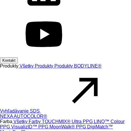
Kontakt
Produkty
Všetky Produkty
Produkty
BODYLINE®
Vyhľadávanie SDS
NEXA AUTOCOLOR®
Farba
Všetky Farby
TOUCHMIX® Ultra
PPG LINQ™ Colour
PPG VisualizID™
PPG MoonWalk®
PPG DigiMatch™