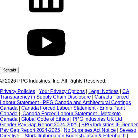
Kontakt
© 2026 PPG Industries, Inc. All Rights Reserved.
Privacy Policies
|
Your Privacy Options
|
Legal Notices
|
CA
Transparency in Supply Chain Disclosure
|
Canada Forced
Labour Statement - PPG Canada and Architectural Coatings
Canada
|
Canada Forced Labour Statement - Ennis Paint
Canada
|
Canada Forced Labour Statement - Metokote
Canada
|
Global Code of Ethics
|
PPG Industries UK Ltd
Gender Pay Gap Report 2024-2025
|
PPG Industries IE Gender
Pay Gap Report 2024-2025
|
No Surprises Act Notice
|
Seveso
Directive – Störfallinformation Bodelshausen & Erlenbach
|