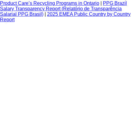
Product Care’s Recycling Programs in Ontario
|
PPG Brazil
Salary Transparency Report (Relatório de Transparência
Salarial PPG Brasil)
|
2025 EMEA Public Country by Country
Report