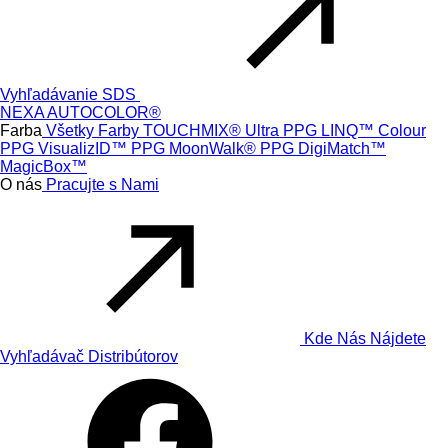
Vyhľadávanie SDS
NEXA AUTOCOLOR®
Farba
Všetky Farby
TOUCHMIX® Ultra
PPG LINQ™ Colour
PPG VisualizID™
PPG MoonWalk®
PPG DigiMatch™
MagicBox™
O nás
Pracujte s Nami
Kde Nás Nájdete
Vyhľadávač Distribútorov