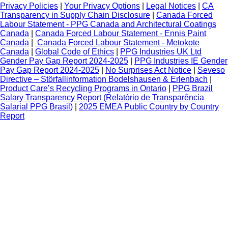
Privacy Policies
|
Your Privacy Options
|
Legal Notices
|
CA
Transparency in Supply Chain Disclosure
|
Canada Forced
Labour Statement - PPG Canada and Architectural Coatings
Canada
|
Canada Forced Labour Statement - Ennis Paint
Canada
|
Canada Forced Labour Statement - Metokote
Canada
|
Global Code of Ethics
|
PPG Industries UK Ltd
Gender Pay Gap Report 2024-2025
|
PPG Industries IE Gender
Pay Gap Report 2024-2025
|
No Surprises Act Notice
|
Seveso
Directive – Störfallinformation Bodelshausen & Erlenbach
|
Product Care’s Recycling Programs in Ontario
|
PPG Brazil
Salary Transparency Report (Relatório de Transparência
Salarial PPG Brasil)
|
2025 EMEA Public Country by Country
Report