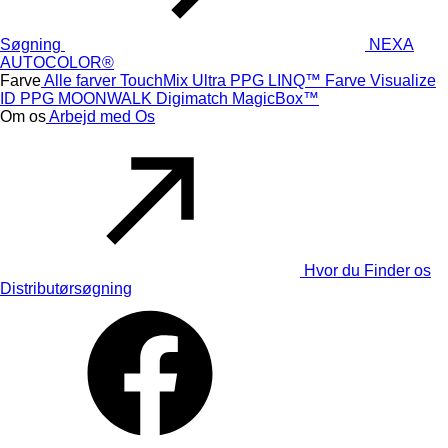
Søgning
NEXA
AUTOCOLOR®
Farve
Alle farver
TouchMix Ultra
PPG LINQ™ Farve
Visualize
ID
PPG MOONWALK
Digimatch
MagicBox™
Om os
Arbejd med Os
Hvor du Finder os
Distributørsøgning