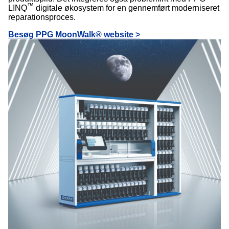
™
LINQ
digitale økosystem for en gennemført moderniseret
reparationsproces.
Besøg PPG MoonWalk® website >