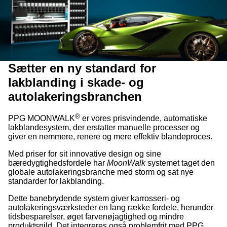
Sætter en ny standard for
lakblanding i skade- og
autolakeringsbranchen
®
PPG MOONWALK
er vores prisvindende, automatiske
lakblandesystem, der erstatter manuelle processer og
giver en nemmere, renere og mere effektiv blandeproces.
Med priser for sit innovative design og sine
bæredygtighedsfordele har
MoonWalk
systemet taget den
globale autolakeringsbranche med storm og sat nye
standarder for lakblanding.
Dette banebrydende system giver karrosseri- og
autolakeringsværksteder en lang række fordele, herunder
tidsbesparelser, øget farvenøjagtighed og mindre
produktspild. Det integreres også problemfrit med PPG