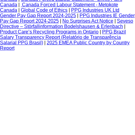
Canada
|
Canada Forced Labour Statement - Metokote
Canada
|
Global Code of Ethics
|
PPG Industries UK Ltd
Gender Pay Gap Report 2024-2025
|
PPG Industries IE Gender
Pay Gap Report 2024-2025
|
No Surprises Act Notice
|
Seveso
Directive – Störfallinformation Bodelshausen & Erlenbach
|
Product Care’s Recycling Programs in Ontario
|
PPG Brazil
Salary Transparency Report (Relatório de Transparência
Salarial PPG Brasil)
|
2025 EMEA Public Country by Country
Report