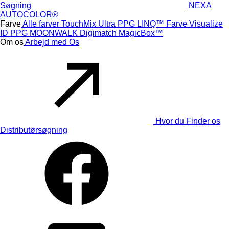
Søgning
NEXA
AUTOCOLOR®
Farve
Alle farver
TouchMix Ultra
PPG LINQ™ Farve
Visualize
ID
PPG MOONWALK
Digimatch
MagicBox™
Om os
Arbejd med Os
Hvor du Finder os
Distributørsøgning