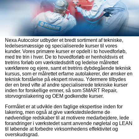
Nexa Autocolor udbyder et bredt sortiment af tekniske,
ledelsesmæssige og specialiserede kurser til vores
kunder. Vores primære kurser er opdelt i to hovedforløb,
med tre trin i hver. De to hovedforløb er henholdsvis et
tretrins forløb om værkstedsdrift og ledelse målrettet
værkførere og ejere, samt et tretrins dybdegående teknisk
kursus, som er målrettet erfarne autolakerer, der ønsker en
teknisk forståelse på ekspert niveau. Ydermere tilbydes
der en bred vifte af andre specialiserede tekniske kurser
inden for forskellige emner, så som SMART Repair,
storvognslakering og OEM godkendte kurser.
Formålet er at udvikle den faglige ekspertise inden for
lakering, men også at give værkstedslederne de
nødvendige redskaber til at motivere medarbejdere, lede
forandringer i værkstedet samt anvende nøgletal og LEAN
til løbende at forbedre virksomhedens effektivitet og
overskudsgrad.