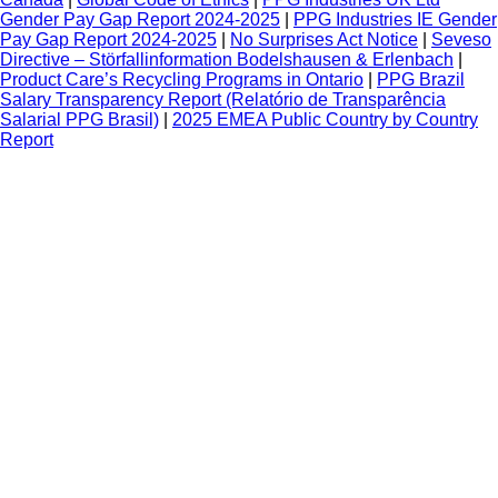
Gender Pay Gap Report 2024-2025
|
PPG Industries IE Gender
Pay Gap Report 2024-2025
|
No Surprises Act Notice
|
Seveso
Directive – Störfallinformation Bodelshausen & Erlenbach
|
Product Care’s Recycling Programs in Ontario
|
PPG Brazil
Salary Transparency Report (Relatório de Transparência
Salarial PPG Brasil)
|
2025 EMEA Public Country by Country
Report