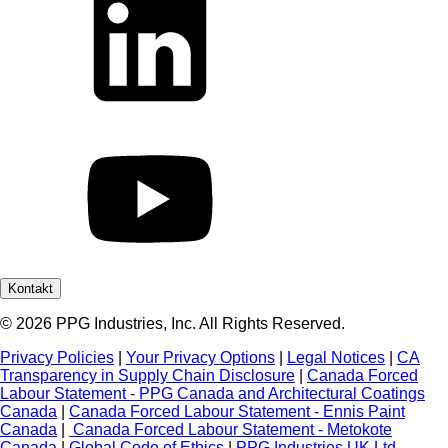
Kontakt
© 2026 PPG Industries, Inc. All Rights Reserved.
Privacy Policies
|
Your Privacy Options
|
Legal Notices
|
CA
Transparency in Supply Chain Disclosure
|
Canada Forced
Labour Statement - PPG Canada and Architectural Coatings
Canada
|
Canada Forced Labour Statement - Ennis Paint
Canada
|
Canada Forced Labour Statement - Metokote
Canada
|
Global Code of Ethics
|
PPG Industries UK Ltd