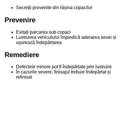
Secreții provenite din rășina copacilor
Prevenire
Evitați parcarea sub copaci
Lustruirea vehiculului împiedică aderarea sevei și
ușurează îndepărtarea
Remediere
Defectele minore pot fi îndepărtate prin lustruire
În cazurile severe, finisajul trebuie îndepărtat și
refinisat