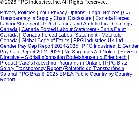
© 2026 PPG Industries, Inc. All Rights Reserved.
Privacy Policies
|
Your Privacy Options
|
Legal Notices
|
CA
Transparency in Supply Chain Disclosure
|
Canada Forced
Labour Statement - PPG Canada and Architectural Coatings
Canada
|
Canada Forced Labour Statement - Ennis Paint
Canada
|
Canada Forced Labour Statement - Metokote
Canada
|
Global Code of Ethics
|
PPG Industries UK Ltd
Gender Pay Gap Report 2024-2025
|
PPG Industries IE Gender
Pay Gap Report 2024-2025
|
No Surprises Act Notice
|
Seveso
Directive – Störfallinformation Bodelshausen & Erlenbach
|
Product Care’s Recycling Programs in Ontario
|
PPG Brazil
Salary Transparency Report (Relatório de Transparência
Salarial PPG Brasil)
2025 EMEA Public Country by Country
Report