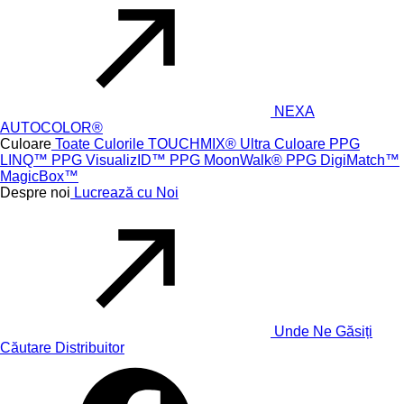
NEXA
AUTOCOLOR®
Culoare
Toate Culorile
TOUCHMIX® Ultra
Culoare PPG
LINQ™
PPG VisualizID™
PPG MoonWalk®
PPG DigiMatch™
MagicBox™
Despre noi
Lucrează cu Noi
Unde Ne Găsiți
Căutare Distribuitor