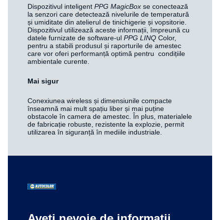
Dispozitivul inteligent
PPG MagicBox
se conectează
la senzori care detectează nivelurile de temperatură
și umiditate din atelierul de tinichigerie și vopsitorie.
Dispozitivul utilizează aceste informații, împreună cu
datele furnizate de software-ul
PPG LINQ
Color,
pentru a stabili produsul și raporturile de amestec
care vor oferi performanță optimă pentru condițiile
ambientale curente.
Mai sigur
Conexiunea wireless și dimensiunile compacte
înseamnă mai mult spațiu liber și mai puține
obstacole în camera de amestec. În plus, materialele
de fabricație robuste, rezistente la explozie, permit
utilizarea în siguranță în mediile industriale.
Aveți nevoie de informații