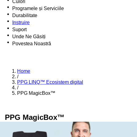
Culori
Programele și Serviciile
Durabilitate
Instruire
Suport
Unde Ne Găsiți
Povestea Noastră
Home
/
PPG LINQ™ Ecosistem digital
/
PPG MagicBox™
PPG MagicBox™