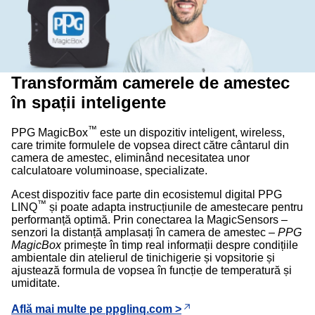
Transformăm camerele de amestec
în spații inteligente
™
PPG MagicBox
este un dispozitiv inteligent, wireless,
care trimite formulele de vopsea direct către cântarul din
camera de amestec, eliminând necesitatea unor
calculatoare voluminoase, specializate.
Acest dispozitiv face parte din ecosistemul digital PPG
™
LINQ
și poate adapta instrucțiunile de amestecare pentru
performanță optimă. Prin conectarea la MagicSensors –
senzori la distanță amplasați în camera de amestec –
PPG
MagicBox
primește în timp real informații despre condițiile
ambientale din atelierul de tinichigerie și vopsitorie și
ajustează formula de vopsea în funcție de temperatură și
umiditate.
Află mai multe pe ppglinq.com >