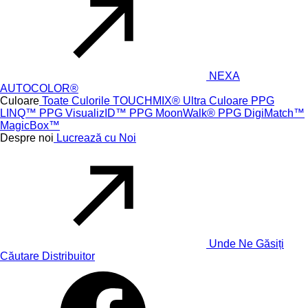
NEXA
AUTOCOLOR®
Culoare
Toate Culorile
TOUCHMIX® Ultra
Culoare PPG
LINQ™
PPG VisualizID™
PPG MoonWalk®
PPG DigiMatch™
MagicBox™
Despre noi
Lucrează cu Noi
Unde Ne Găsiți
Căutare Distribuitor