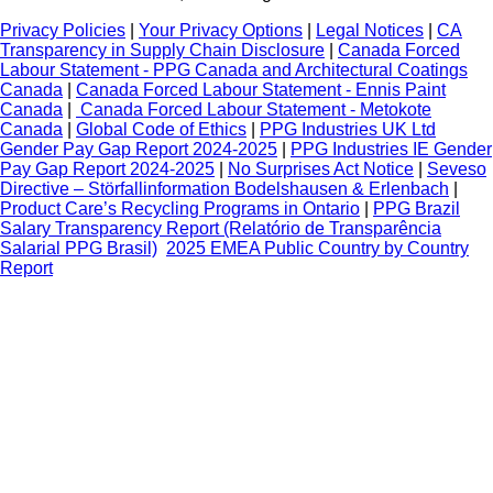
Privacy Policies
|
Your Privacy Options
|
Legal Notices
|
CA
Transparency in Supply Chain Disclosure
|
Canada Forced
Labour Statement - PPG Canada and Architectural Coatings
Canada
|
Canada Forced Labour Statement - Ennis Paint
Canada
|
Canada Forced Labour Statement - Metokote
Canada
|
Global Code of Ethics
|
PPG Industries UK Ltd
Gender Pay Gap Report 2024-2025
|
PPG Industries IE Gender
Pay Gap Report 2024-2025
|
No Surprises Act Notice
|
Seveso
Directive – Störfallinformation Bodelshausen & Erlenbach
|
Product Care’s Recycling Programs in Ontario
|
PPG Brazil
Salary Transparency Report (Relatório de Transparência
Salarial PPG Brasil)
2025 EMEA Public Country by Country
Report