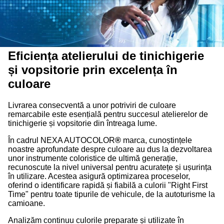
Eficiența atelierului de tinichigerie
și vopsitorie prin excelența în
culoare
Livrarea consecventă a unor potriviri de culoare
remarcabile este esențială pentru succesul atelierelor de
tinichigerie și vopsitorie din întreaga lume.
În cadrul NEXA AUTOCOLOR
®
marca, cunoștințele
noastre aprofundate despre culoare au dus la dezvoltarea
unor instrumente coloristice de ultimă generație,
recunoscute la nivel universal pentru acuratețe și ușurința
în utilizare. Acestea asigură optimizarea proceselor,
oferind o identificare rapidă și fiabilă a culorii "Right First
Time" pentru toate tipurile de vehicule, de la autoturisme la
camioane.
Analizăm continuu culorile preparate și utilizate în