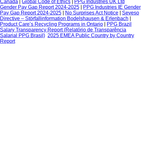
Canada
|
Global Code of Ethics
|
PPG Industries UK Ltd
Gender Pay Gap Report 2024-2025
|
PPG Industries IE Gender
Pay Gap Report 2024-2025
|
No Surprises Act Notice
|
Seveso
Directive – Störfallinformation Bodelshausen & Erlenbach
|
Product Care’s Recycling Programs in Ontario
|
PPG Brazil
Salary Transparency Report (Relatório de Transparência
Salarial PPG Brasil)
2025 EMEA Public Country by Country
Report