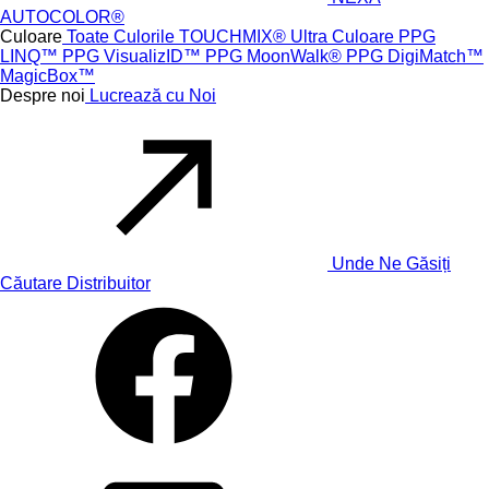
AUTOCOLOR®
Culoare
Toate Culorile
TOUCHMIX® Ultra
Culoare PPG
LINQ™
PPG VisualizID™
PPG MoonWalk®
PPG DigiMatch™
MagicBox™
Despre noi
Lucrează cu Noi
Unde Ne Găsiți
Căutare Distribuitor