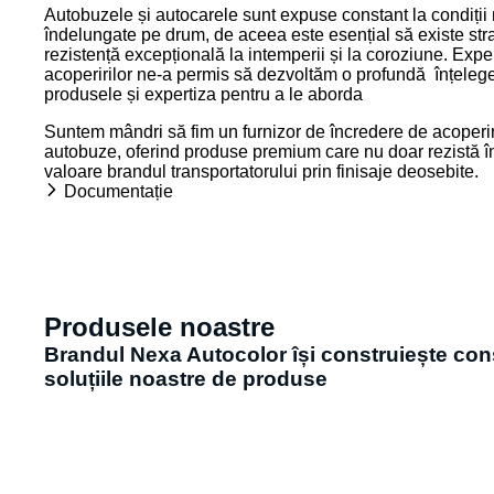
Autobuzele și autocarele sunt expuse constant la condiții m
îndelungate pe drum, de aceea este esențial să existe stra
rezistență excepțională la intemperii și la coroziune. Expe
acoperirilor ne-a permis să dezvoltăm o profundă înțeleger
produsele și expertiza pentru a le aborda
Suntem mândri să fim un furnizor de încredere de acoperir
autobuze, oferind produse premium care nu doar rezistă în m
valoare brandul transportatorului prin finisaje deosebite.
Documentație
Produsele noastre
Brandul Nexa Autocolor își construiește const
soluțiile noastre de produse