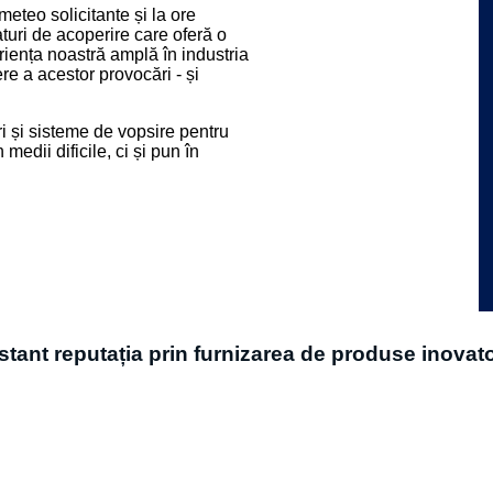
eteo solicitante și la ore
turi de acoperire care oferă o
riența noastră amplă în industria
e a acestor provocări - și
i și sisteme de vopsire pentru
edii dificile, ci și pun în
ant reputația prin furnizarea de produse inovatoa