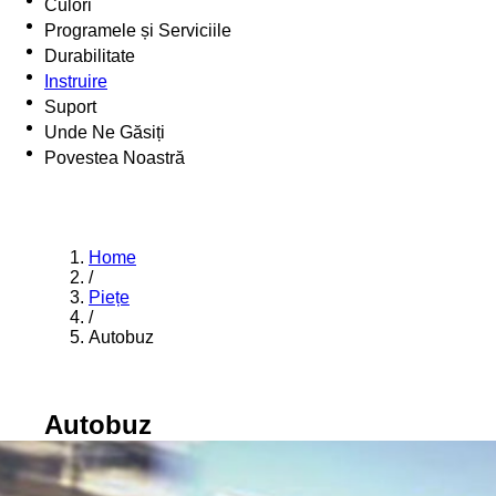
Culori
Programele și Serviciile
Durabilitate
Instruire
Suport
Unde Ne Găsiți
Povestea Noastră
Home
/
Piețe
/
Autobuz
Autobuz