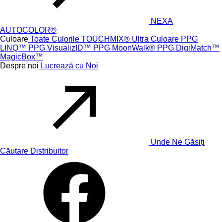
NEXA
AUTOCOLOR®
Culoare
Toate Culorile
TOUCHMIX® Ultra
Culoare PPG
LINQ™
PPG VisualizID™
PPG MoonWalk®
PPG DigiMatch™
MagicBox™
Despre noi
Lucrează cu Noi
Unde Ne Găsiți
Căutare Distribuitor