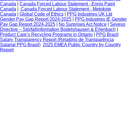
Canada
|
Canada Forced Labour Statement - Ennis Paint
Canada
|
Canada Forced Labour Statement - Metokote
Canada
|
Global Code of Ethics
|
PPG Industries UK Ltd
Gender Pay Gap Report 2024-2025
|
PPG Industries IE Gender
Pay Gap Report 2024-2025
|
No Surprises Act Notice
|
Seveso
Directive – Störfallinformation Bodelshausen & Erlenbach
|
Product Care’s Recycling Programs in Ontario
|
PPG Brazil
Salary Transparency Report (Relatório de Transparência
Salarial PPG Brasil)
2025 EMEA Public Country by Country
Report