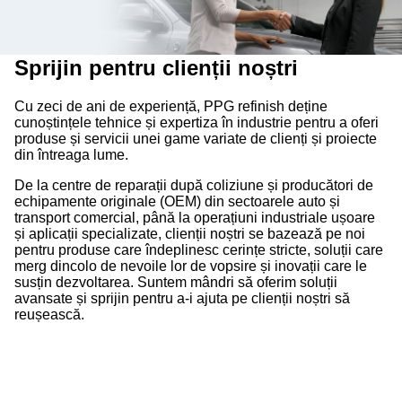
Sprijin pentru clienții noștri
Cu zeci de ani de experiență, PPG refinish deține
cunoștințele tehnice și expertiza în industrie pentru a oferi
produse și servicii unei game variate de clienți și proiecte
din întreaga lume.
De la centre de reparații după coliziune și producători de
echipamente originale (OEM) din sectoarele auto și
transport comercial, până la operațiuni industriale ușoare
și aplicații specializate, clienții noștri se bazează pe noi
pentru produse care îndeplinesc cerințe stricte, soluții care
merg dincolo de nevoile lor de vopsire și inovații care le
susțin dezvoltarea. Suntem mândri să oferim soluții
avansate și sprijin pentru a-i ajuta pe clienții noștri să
reușească.