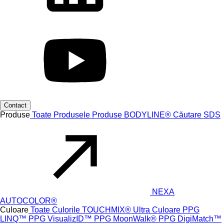
Contact
Produse
Toate Produsele
Produse
BODYLINE®
Căutare SDS
NEXA
AUTOCOLOR®
Culoare
Toate Culorile
TOUCHMIX® Ultra
Culoare PPG
LINQ™
PPG VisualizID™
PPG MoonWalk®
PPG DigiMatch™