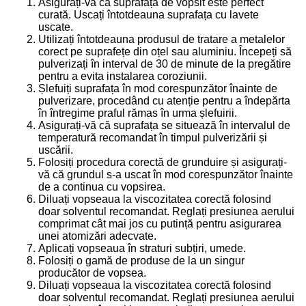
Asigurați-vă că suprafața de vopsit este perfect
curată. Uscați întotdeauna suprafața cu lavete
uscate.
Utilizați întotdeauna produsul de tratare a metalelor
corect pe suprafețe din oțel sau aluminiu. Începeți să
pulverizați în interval de 30 de minute de la pregătire
pentru a evita instalarea coroziunii.
Șlefuiți suprafața în mod corespunzător înainte de
pulverizare, procedând cu atenție pentru a îndepărta
în întregime praful rămas în urma șlefuirii.
Asigurați-vă că suprafața se situează în intervalul de
temperatură recomandat în timpul pulverizării și
uscării.
Folosiți procedura corectă de grunduire și asigurați-
vă că grundul s-a uscat în mod corespunzător înainte
de a continua cu vopsirea.
Diluați vopseaua la viscozitatea corectă folosind
doar solventul recomandat. Reglați presiunea aerului
comprimat cât mai jos cu putință pentru asigurarea
unei atomizări adecvate.
Aplicați vopseaua în straturi subțiri, umede.
Folosiți o gamă de produse de la un singur
producător de vopsea.
Diluați vopseaua la viscozitatea corectă folosind
doar solventul recomandat. Reglați presiunea aerului