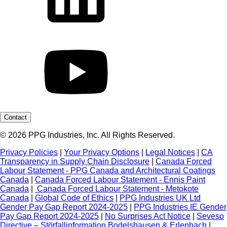
Contact
© 2026 PPG Industries, Inc. All Rights Reserved.
Privacy Policies
|
Your Privacy Options
|
Legal Notices
|
CA
Transparency in Supply Chain Disclosure
|
Canada Forced
Labour Statement - PPG Canada and Architectural Coatings
Canada
|
Canada Forced Labour Statement - Ennis Paint
Canada
|
Canada Forced Labour Statement - Metokote
Canada
|
Global Code of Ethics
|
PPG Industries UK Ltd
Gender Pay Gap Report 2024-2025
|
PPG Industries IE Gender
Pay Gap Report 2024-2025
|
No Surprises Act Notice
|
Seveso
Directive – Störfallinformation Bodelshausen & Erlenbach
|