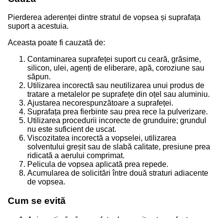
Pierderea aderenței dintre stratul de vopsea și suprafața
suport a acestuia.
Aceasta poate fi cauzată de:
Contaminarea suprafeței suport cu ceară, grăsime,
silicon, ulei, agenți de eliberare, apă, coroziune sau
săpun.
Utilizarea incorectă sau neutilizarea unui produs de
tratare a metalelor pe suprafețe din oțel sau aluminiu.
Ajustarea necorespunzătoare a suprafeței.
Suprafața prea fierbinte sau prea rece la pulverizare.
Utilizarea procedurii incorecte de grunduire; grundul
nu este suficient de uscat.
Viscozitatea incorectă a vopselei, utilizarea
solventului greșit sau de slabă calitate, presiune prea
ridicată a aerului comprimat.
Pelicula de vopsea aplicată prea repede.
Acumularea de solicitări între două straturi adiacente
de vopsea.
Cum se evită