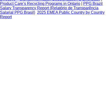
Product Care’s Recycling Programs in Ontario
|
PPG Brazil
Salary Transparency Report (Relatório de Transparência
Salarial PPG Brasil)
2025 EMEA Public Country by Country
Report