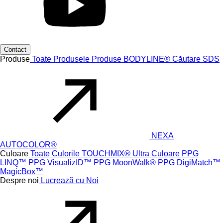
Contact
Produse
Toate Produsele
Produse
BODYLINE®
Căutare SDS
NEXA
AUTOCOLOR®
Culoare
Toate Culorile
TOUCHMIX® Ultra
Culoare PPG
LINQ™
PPG VisualizID™
PPG MoonWalk®
PPG DigiMatch™
MagicBox™
Despre noi
Lucrează cu Noi