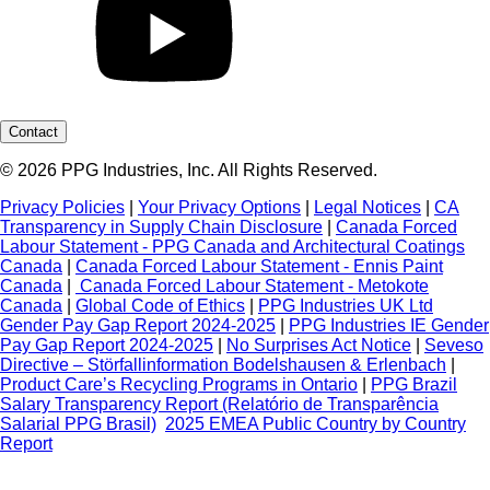
Contact
© 2026 PPG Industries, Inc. All Rights Reserved.
Privacy Policies
|
Your Privacy Options
|
Legal Notices
|
CA
Transparency in Supply Chain Disclosure
|
Canada Forced
Labour Statement - PPG Canada and Architectural Coatings
Canada
|
Canada Forced Labour Statement - Ennis Paint
Canada
|
Canada Forced Labour Statement - Metokote
Canada
|
Global Code of Ethics
|
PPG Industries UK Ltd
Gender Pay Gap Report 2024-2025
|
PPG Industries IE Gender
Pay Gap Report 2024-2025
|
No Surprises Act Notice
|
Seveso
Directive – Störfallinformation Bodelshausen & Erlenbach
|
Product Care’s Recycling Programs in Ontario
|
PPG Brazil
Salary Transparency Report (Relatório de Transparência
Salarial PPG Brasil)
2025 EMEA Public Country by Country
Report