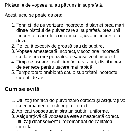
Picăturile de vopsea nu au pătruns în suprafață.
Acest lucru se poate datora:
Tehnicii de pulverizare incorecte, distanței prea mari
dintre pistolul de pulverizare și suprafață, presiunii
incorecte a aerului comprimat, ajustării incorecte a
duzei.
Peliculă excesiv de groasă sau de subțire.
Vopsea amestecată incorect, viscozitate incorectă,
calitate necorespunzătoare sau solvent incorect.
Timp de uscare insuficient între straturi, distribuirea
de aer rece pentru uscare mai rapidă.
Temperatura ambiantă sau a suprafeței incorecte,
curenți de aer.
Cum se evită
Utilizați tehnica de pulverizare corectă și asigurați-vă
că echipamentul este reglat corect.
Aplicați vopseaua în straturi subțiri, uniforme.
Asigurați-vă că vopseaua este amestecată corect,
utilizați doar solventul recomandat de calitatea
corectă.