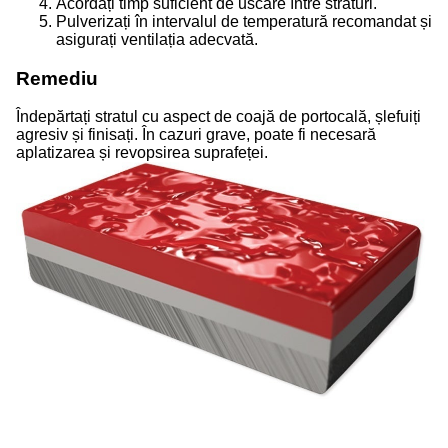
Acordați timp suficient de uscare între straturi.
Pulverizați în intervalul de temperatură recomandat și
asigurați ventilația adecvată.
Remediu
Îndepărtați stratul cu aspect de coajă de portocală, șlefuiți
agresiv și finisați. În cazuri grave, poate fi necesară
aplatizarea și revopsirea suprafeței.