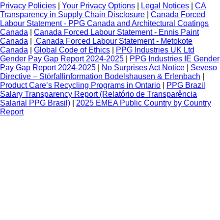
Privacy Policies
|
Your Privacy Options
|
Legal Notices
|
CA
Transparency in Supply Chain Disclosure
|
Canada Forced
Labour Statement - PPG Canada and Architectural Coatings
Canada
|
Canada Forced Labour Statement - Ennis Paint
Canada
|
Canada Forced Labour Statement - Metokote
Canada
|
Global Code of Ethics
|
PPG Industries UK Ltd
Gender Pay Gap Report 2024-2025
|
PPG Industries IE Gender
Pay Gap Report 2024-2025
|
No Surprises Act Notice
|
Seveso
Directive – Störfallinformation Bodelshausen & Erlenbach
|
Product Care’s Recycling Programs in Ontario
|
PPG Brazil
Salary Transparency Report (Relatório de Transparência
Salarial PPG Brasil)
|
2025 EMEA Public Country by Country
Report