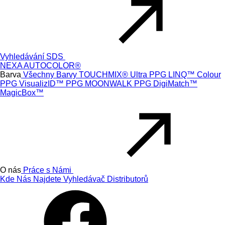
Vyhledávání SDS
NEXA AUTOCOLOR®
Barva
Všechny Barvy
TOUCHMIX® Ultra
PPG LINQ™ Colour
PPG VisualizID™
PPG MOONWALK
PPG DigiMatch™
MagicBox™
O nás
Práce s Námi
Kde Nás Najdete
Vyhledávač Distributorů