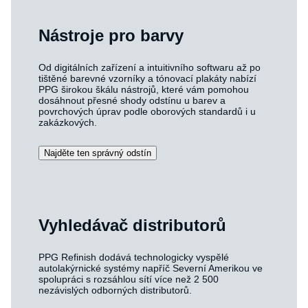
Nástroje pro barvy
Od digitálních zařízení a intuitivního softwaru až po
tištěné barevné vzorníky a tónovací plakáty nabízí
PPG širokou škálu nástrojů, které vám pomohou
dosáhnout přesné shody odstínu u barev a
povrchových úprav podle oborových standardů i u
zakázkových.
Najděte ten správný odstín
Vyhledávač distributorů
PPG Refinish dodává technologicky vyspělé
autolakýrnické systémy napříč Severní Amerikou ve
spolupráci s rozsáhlou sítí více než 2 500
nezávislých odborných distributorů.