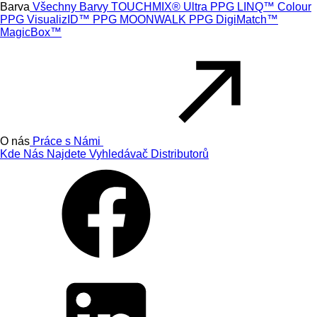
Barva
Všechny Barvy
TOUCHMIX® Ultra
PPG LINQ™ Colour
PPG VisualizID™
PPG MOONWALK
PPG DigiMatch™
MagicBox™
O nás
Práce s Námi
Kde Nás Najdete
Vyhledávač Distributorů