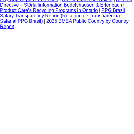
Directive – Störfallinformation Bodelshausen & Erlenbach
|
Product Care’s Recycling Programs in Ontario
|
PPG Brazil
Salary Transparency Report (Relatório de Transparência
Salarial PPG Brasil)
|
2025 EMEA Public Country by Country
Report