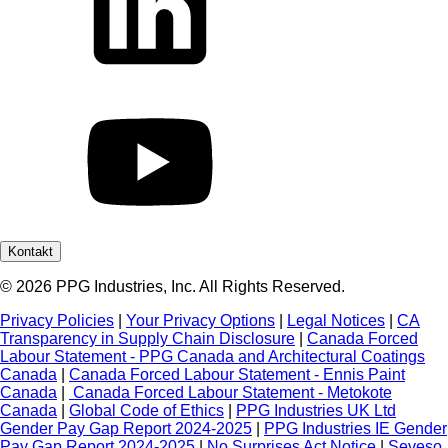
Kontakt
© 2026 PPG Industries, Inc. All Rights Reserved.
Privacy Policies
|
Your Privacy Options
|
Legal Notices
|
CA
Transparency in Supply Chain Disclosure
|
Canada Forced
Labour Statement - PPG Canada and Architectural Coatings
Canada
|
Canada Forced Labour Statement - Ennis Paint
Canada
|
Canada Forced Labour Statement - Metokote
Canada
|
Global Code of Ethics
|
PPG Industries UK Ltd
Gender Pay Gap Report 2024-2025
|
PPG Industries IE Gender
Pay Gap Report 2024-2025
|
No Surprises Act Notice
|
Seveso