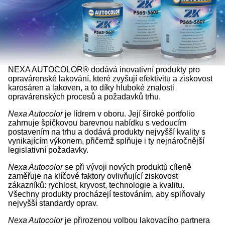
NEXA AUTOCOLOR® dodává inovativní produkty pro
opravárenské lakování, které zvyšují efektivitu a ziskovost
karosáren a lakoven, a to díky hluboké znalosti
opravárenských procesů a požadavků trhu.
Nexa Autocolor
je lídrem v oboru. Její široké portfolio
zahrnuje špičkovou barevnou nabídku s vedoucím
postavením na trhu a dodává produkty nejvyšší kvality s
vynikajícím výkonem, přičemž splňuje i ty nejnáročnější
legislativní požadavky.
Nexa Autocolor
se při vývoji nových produktů cíleně
zaměřuje na klíčové faktory ovlivňující ziskovost
zákazníků: rychlost, kryvost, technologie a kvalitu.
Všechny produkty procházejí testováním, aby splňovaly
nejvyšší standardy oprav.
Nexa Autocolor
je přirozenou volbou lakovacího partnera