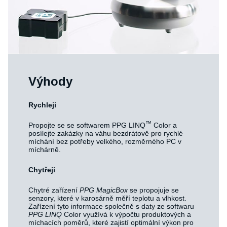
Výhody
Rychleji
™
Propojte se se softwarem PPG LINQ
Color a
posílejte zakázky na váhu bezdrátově pro rychlé
míchání bez potřeby velkého, rozměrného PC v
míchárně.
Chytřeji
Chytré zařízení
PPG MagicBox
se propojuje se
senzory, které v karosárně měří teplotu a vlhkost.
Zařízení tyto informace společně s daty ze softwaru
PPG LINQ
Color využívá k výpočtu produktových a
míchacích poměrů, které zajistí optimální výkon pro