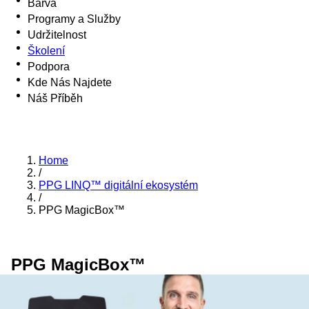
Barva
Programy a Služby
Udržitelnost
Školení
Podpora
Kde Nás Najdete
Náš Příběh
Home
/
PPG LINQ™ digitální ekosystém
/
PPG MagicBox™
PPG MagicBox™