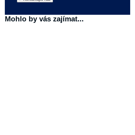
Mohlo by vás zajímat...
Digitální ekosystém PPG LINQ™
Špičkový digitální ekosystém společnosti PPG propojuje