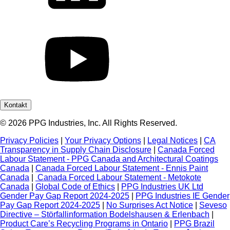
Kontakt
© 2026 PPG Industries, Inc. All Rights Reserved.
Privacy Policies
|
Your Privacy Options
|
Legal Notices
|
CA
Transparency in Supply Chain Disclosure
|
Canada Forced
Labour Statement - PPG Canada and Architectural Coatings
Canada
|
Canada Forced Labour Statement - Ennis Paint
Canada
|
Canada Forced Labour Statement - Metokote
Canada
|
Global Code of Ethics
|
PPG Industries UK Ltd
Gender Pay Gap Report 2024-2025
|
PPG Industries IE Gender
Pay Gap Report 2024-2025
|
No Surprises Act Notice
|
Seveso
Directive – Störfallinformation Bodelshausen & Erlenbach
|
Product Care’s Recycling Programs in Ontario
|
PPG Brazil