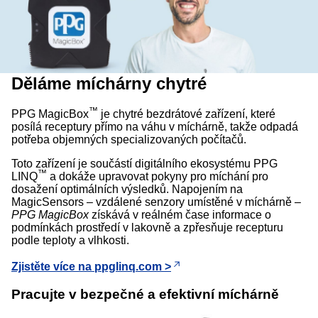
Děláme míchárny chytré
™
PPG MagicBox
je chytré bezdrátové zařízení, které
posílá receptury přímo na váhu v míchárně, takže odpadá
potřeba objemných specializovaných počítačů.
Toto zařízení je součástí digitálního ekosystému PPG
™
LINQ
a dokáže upravovat pokyny pro míchání pro
dosažení optimálních výsledků. Napojením na
MagicSensors – vzdálené senzory umístěné v míchárně –
PPG MagicBox
získává v reálném čase informace o
podmínkách prostředí v lakovně a zpřesňuje recepturu
podle teploty a vlhkosti.
Zjistěte více na ppglinq.com >
Pracujte v bezpečné a efektivní míchárně