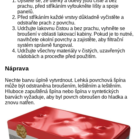
Ujistěte se, že utěrky a oděvy jsou čisté a bez
prachu, před stříkáním vyfoukněte lišty a spoje
panelů.
Před stříkáním každé vrstvy důkladně vyčistěte a
odstraňte prach z povrchu.
Udržujte lakovnu čistou a bez prachu, vyhněte se
broušení v oblasti lakovací kabiny. Pokud je to nutné,
navlhčete okolní povrchy a zajistěte, aby filtrační
systém správně fungoval.
Udržujte všechny materiály v čistých, uzavřených
nádobách a proceďte před použitím.
Náprava
Nechte barvu úplně vytvrdnout. Lehká povrchová špína
může být odstraněna broušením, leštěním a leštěním.
Hluboce zapuštěná špína nebo špína v syntetických
barvách vyžaduje, aby byl povrch obroušen do hladka a
znovu natřen.