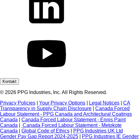
Kontakt
© 2026 PPG Industries, Inc. All Rights Reserved.
Privacy Policies
|
Your Privacy Options
|
Legal Notices
|
CA
Transparency in Supply Chain Disclosure
|
Canada Forced
Labour Statement - PPG Canada and Architectural Coatings
Canada
|
Canada Forced Labour Statement - Ennis Paint
Canada
|
Canada Forced Labour Statement - Metokote
Canada
|
Global Code of Ethics
|
PPG Industries UK Ltd
Gender Pay Gap Report 2024-2025
|
PPG Industries IE Gender