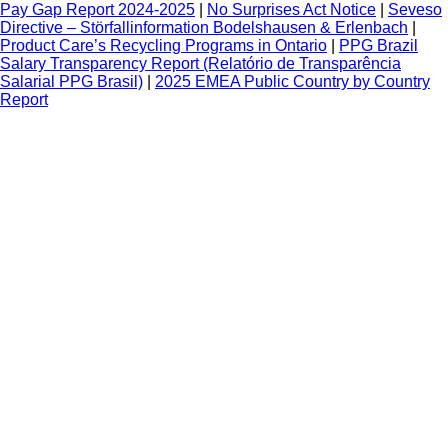
Pay Gap Report 2024-2025
|
No Surprises Act Notice
|
Seveso
Directive – Störfallinformation Bodelshausen & Erlenbach
|
Product Care’s Recycling Programs in Ontario
|
PPG Brazil
Salary Transparency Report (Relatório de Transparência
Salarial PPG Brasil)
|
2025 EMEA Public Country by Country
Report