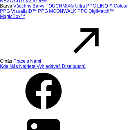
NEXA AUTOCOLOR®
Barva
Všechny Barvy
TOUCHMIX® Ultra
PPG LINQ™ Colour
PPG VisualizID™
PPG MOONWALK
PPG DigiMatch™
MagicBox™
O nás
Práce s Námi
Kde Nás Najdete
Vyhledávač Distributorů