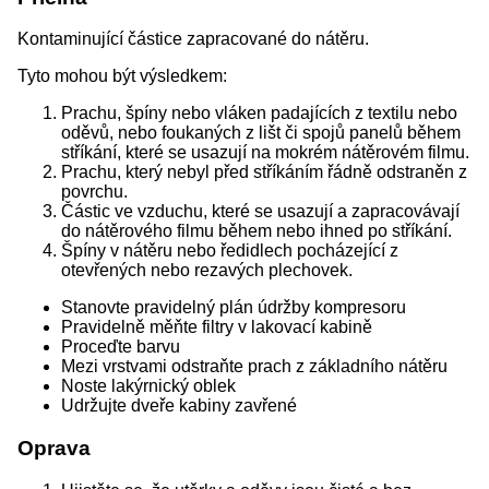
Kontaminující částice zapracované do nátěru.
Tyto mohou být výsledkem:
Prachu, špíny nebo vláken padajících z textilu nebo
oděvů, nebo foukaných z lišt či spojů panelů během
stříkání, které se usazují na mokrém nátěrovém filmu.
Prachu, který nebyl před stříkáním řádně odstraněn z
povrchu.
Částic ve vzduchu, které se usazují a zapracovávají
do nátěrového filmu během nebo ihned po stříkání.
Špíny v nátěru nebo ředidlech pocházející z
otevřených nebo rezavých plechovek.
Stanovte pravidelný plán údržby kompresoru
Pravidelně měňte filtry v lakovací kabině
Proceďte barvu
Mezi vrstvami odstraňte prach z základního nátěru
Noste lakýrnický oblek
Udržujte dveře kabiny zavřené
Oprava