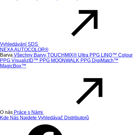
Vyhledávání SDS
NEXA AUTOCOLOR®
Barva
Všechny Barvy
TOUCHMIX® Ultra
PPG LINQ™ Colour
PPG VisualizID™
PPG MOONWALK
PPG DigiMatch™
MagicBox™
O nás
Práce s Námi
Kde Nás Najdete
Vyhledávač Distributorů