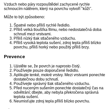
Vzduch nebo páry rozpouštědel zachycené rychle
schnoucím nátěrem, který na povrchu vytvoří "kůži".
Může to být způsobeno:
Špatné nebo příliš rychlé ředidlo.
Příliš velká tloušťka filmu, nebo nedostatečná doba
schnutí mezi vrstvami.
Příliš nízký tlak stlačeného vzduchu.
Příliš vysoká teplota sušení, zdroj tepla příliš blízko
povrchu, příliš horký nebo použitý příliš brzy.
Prevence
Ujistěte se, že povrch je naprosto čistý.
Používejte pouze doporučené ředidlo.
Aplikujte tenké, mokré vrstvy. Mezi vrstvami ponechte
dostatečnou dobu schnutí.
Používejte správný tlak stlačeného vzduchu.
Před nuceným sušením ponechte dostatečný čas na
odvětrání; dbejte, aby nebyla překročena správná
teplota sušení.
Neumisťujte zdroj tepla příliš blízko povrchu.