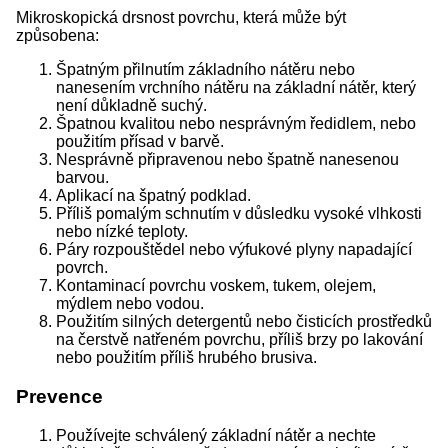
Mikroskopická drsnost povrchu, která může být
způsobena:
Špatným přilnutím základního nátěru nebo
nanesením vrchního nátěru na základní nátěr, který
není důkladně suchý.
Špatnou kvalitou nebo nesprávným ředidlem, nebo
použitím přísad v barvě.
Nesprávně připravenou nebo špatně nanesenou
barvou.
Aplikací na špatný podklad.
Příliš pomalým schnutím v důsledku vysoké vlhkosti
nebo nízké teploty.
Páry rozpouštědel nebo výfukové plyny napadající
povrch.
Kontaminací povrchu voskem, tukem, olejem,
mýdlem nebo vodou.
Použitím silných detergentů nebo čisticích prostředků
na čerstvě natřeném povrchu, příliš brzy po lakování
nebo použitím příliš hrubého brusiva.
Prevence
Používejte schválený základní nátěr a nechte