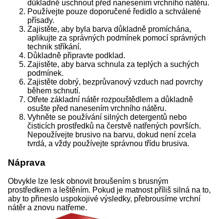
důkladně uschnout před nanesením vrchního nátěru.
Používejte pouze doporučené ředidlo a schválené
přísady.
Zajistěte, aby byla barva důkladně promíchána,
aplikujte za správných podmínek pomocí správných
technik stříkání.
Důkladně připravte podklad.
Zajistěte, aby barva schnula za teplých a suchých
podmínek.
Zajistěte dobrý, bezprůvanový vzduch nad povrchy
během schnutí.
Otřete základní nátěr rozpouštědlem a důkladně
osušte před nanesením vrchního nátěru.
Vyhněte se používání silných detergentů nebo
čisticích prostředků na čerstvě natřených površích.
Nepoužívejte brusivo na barvu, dokud není zcela
tvrdá, a vždy používejte správnou třídu brusiva.
Náprava
Obvykle lze lesk obnovit broušením s brusným
prostředkem a leštěním. Pokud je matnost příliš silná na to,
aby to přineslo uspokojivé výsledky, přebrousíme vrchní
nátěr a znovu natřeme.