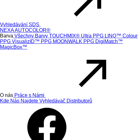
Vyhledávání SDS
NEXA AUTOCOLOR®
Barva
Všechny Barvy
TOUCHMIX® Ultra
PPG LINQ™ Colour
PPG VisualizID™
PPG MOONWALK
PPG DigiMatch™
MagicBox™
O nás
Práce s Námi
Kde Nás Najdete
Vyhledávač Distributorů