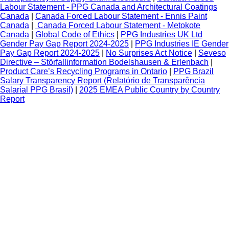
Labour Statement - PPG Canada and Architectural Coatings
Canada
|
Canada Forced Labour Statement - Ennis Paint
Canada
|
Canada Forced Labour Statement - Metokote
Canada
|
Global Code of Ethics
|
PPG Industries UK Ltd
Gender Pay Gap Report 2024-2025
|
PPG Industries IE Gender
Pay Gap Report 2024-2025
|
No Surprises Act Notice
|
Seveso
Directive – Störfallinformation Bodelshausen & Erlenbach
|
Product Care’s Recycling Programs in Ontario
|
PPG Brazil
Salary Transparency Report (Relatório de Transparência
Salarial PPG Brasil)
|
2025 EMEA Public Country by Country
Report