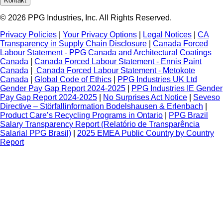
Kontakt
© 2026 PPG Industries, Inc. All Rights Reserved.
Privacy Policies
|
Your Privacy Options
|
Legal Notices
|
CA
Transparency in Supply Chain Disclosure
|
Canada Forced
Labour Statement - PPG Canada and Architectural Coatings
Canada
|
Canada Forced Labour Statement - Ennis Paint
Canada
|
Canada Forced Labour Statement - Metokote
Canada
|
Global Code of Ethics
|
PPG Industries UK Ltd
Gender Pay Gap Report 2024-2025
|
PPG Industries IE Gender
Pay Gap Report 2024-2025
|
No Surprises Act Notice
|
Seveso
Directive – Störfallinformation Bodelshausen & Erlenbach
|
Product Care’s Recycling Programs in Ontario
|
PPG Brazil
Salary Transparency Report (Relatório de Transparência
Salarial PPG Brasil)
|
2025 EMEA Public Country by Country
Report