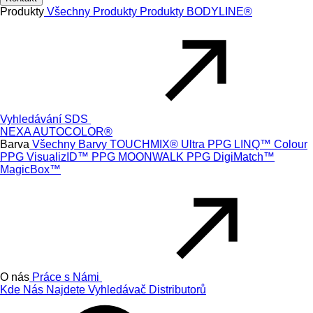
Produkty
Všechny Produkty
Produkty
BODYLINE®
Vyhledávání SDS
NEXA AUTOCOLOR®
Barva
Všechny Barvy
TOUCHMIX® Ultra
PPG LINQ™ Colour
PPG VisualizID™
PPG MOONWALK
PPG DigiMatch™
MagicBox™
O nás
Práce s Námi
Kde Nás Najdete
Vyhledávač Distributorů