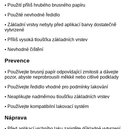
• Použití příliš hrubého brusného papíru
• Použité nevhodné ředidlo
• Základní vrstvy nebyly před aplikací barvy dostatečně
vytvrzené
• Příliš vysoká tloušťka základních vrstev
• Nevhodné čištění
Prevence
• Používejte brusný papír odpovídající zrnitosti a dávejte
pozor, abyste neprobrousili měkké nebo citlivé podklady
• Používejte ředidlo vhodné pro podmínky lakování
• Neaplikujte nadměrnou tloušťku základních vrstev
• Používejte kompatibilní lakovací systém
Náprava
• Před aplikací vrchního laku zajistěte důkladné vytvrzení