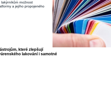
e lakýrníkům možnost
tformy a jejího propojeného
strojům, které zlepšují
várenského lakování i samotné