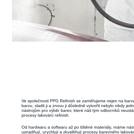
Ve společnosti PPG Refinish se zaměřujeme nejen na barvu
barvu, sladit ji a znovu ji důsledně vytvořit nebylo nikdy je
nástrojům pro výběr barev, které náš tým odborníků neustále
procesy lakování refinish.
Od hardwaru a softwaru až po tištěné materiály, máme nás
usnadňují, urychlují a zkvalitňují procesy barevného lakován