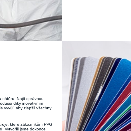
 nátěru. Najít správnou
dnodušší díky inovativním
 vyvíjí, aby zlepšil všechny
troje, které zákazníkům PPG
í. Vytvořili jsme dokonce