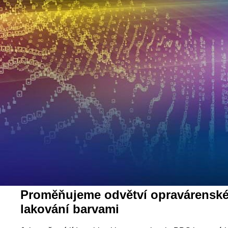
Proměňujeme odvětví opravárensk
lakování barvami