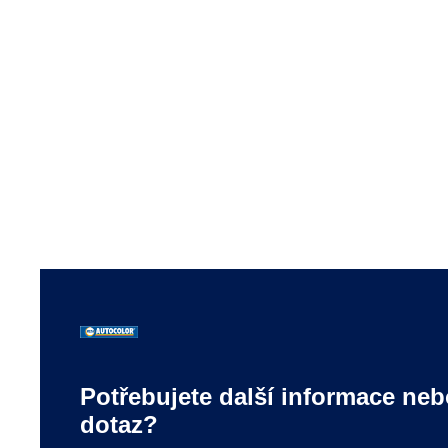
Digitální ekosystém PPG LINQ™
Špičkový digitální ekosystém společnosti PPG propojuje
hardware a software prostřednictvím cloudové platformy
pro modernizaci procesů oprav.
Potřebujete další informace ne
dotaz?