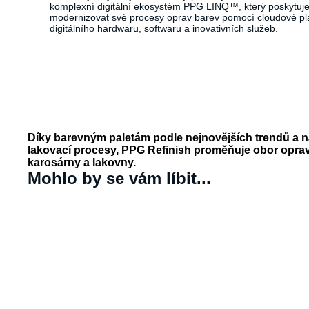
komplexní digitální ekosystém PPG LINQ™, který poskytuj
modernizovat své procesy oprav barev pomocí cloudové pla
digitálního hardwaru, softwaru a inovativních služeb.
Díky barevným paletám podle nejnovějších trendů a ná
lakovací procesy, PPG Refinish proměňuje obor opra
karosárny a lakovny.
Mohlo by se vám líbit...