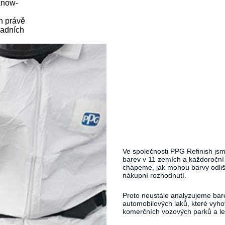
know-
h právě
ladních
Ve společnosti PPG Refinish jsme
barev v 11 zemích a každoroční
chápeme, jak mohou barvy odlišit
nákupní rozhodnutí.
Proto neustále analyzujeme bar
automobilových laků, které vyh
komerčních vozových parků a le