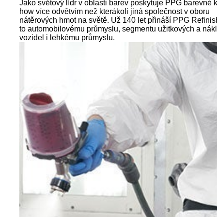
Jako světový lídr v oblasti barev poskytuje PPG barevné 
how více odvětvím než kterákoli jiná společnost v oboru
nátěrových hmot na světě. Už 140 let přináší PPG Refinis
to automobilovému průmyslu, segmentu užitkových a nák
vozidel i lehkému průmyslu.