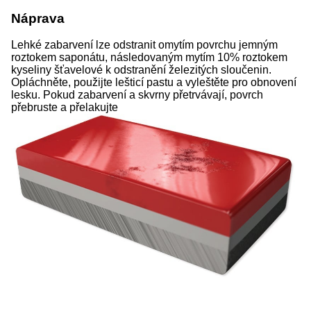
Náprava
Lehké zabarvení lze odstranit omytím povrchu jemným
roztokem saponátu, následovaným mytím 10% roztokem
kyseliny šťavelové k odstranění železitých sloučenin.
Opláchněte, použijte lešticí pastu a vyleštěte pro obnovení
lesku. Pokud zabarvení a skvrny přetrvávají, povrch
přebruste a přelakujte