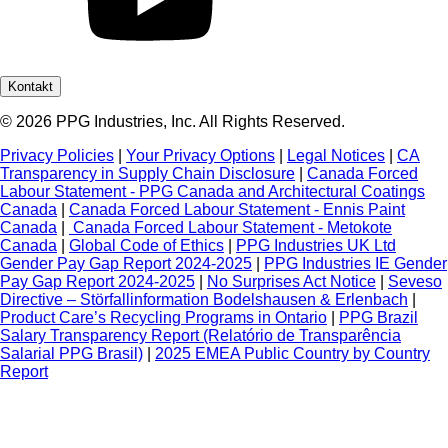
Kontakt
© 2026 PPG Industries, Inc. All Rights Reserved.
Privacy Policies
|
Your Privacy Options
|
Legal Notices
|
CA
Transparency in Supply Chain Disclosure
|
Canada Forced
Labour Statement - PPG Canada and Architectural Coatings
Canada
|
Canada Forced Labour Statement - Ennis Paint
Canada
|
Canada Forced Labour Statement - Metokote
Canada
|
Global Code of Ethics
|
PPG Industries UK Ltd
Gender Pay Gap Report 2024-2025
|
PPG Industries IE Gender
Pay Gap Report 2024-2025
|
No Surprises Act Notice
|
Seveso
Directive – Störfallinformation Bodelshausen & Erlenbach
|
Product Care’s Recycling Programs in Ontario
|
PPG Brazil
Salary Transparency Report (Relatório de Transparência
Salarial PPG Brasil)
|
2025 EMEA Public Country by Country
Report