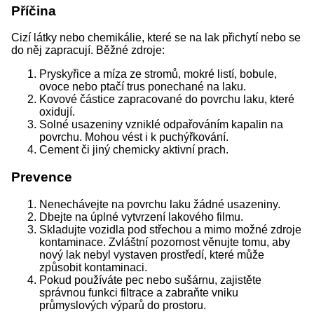
Příčina
Cizí látky nebo chemikálie, které se na lak přichytí nebo se
do něj zapracují. Běžné zdroje:
Pryskyřice a míza ze stromů, mokré listí, bobule,
ovoce nebo ptačí trus ponechané na laku.
Kovové částice zapracované do povrchu laku, které
oxidují.
Solné usazeniny vzniklé odpařováním kapalin na
povrchu. Mohou vést i k puchýřkování.
Cement či jiný chemicky aktivní prach.
Prevence
Nenechávejte na povrchu laku žádné usazeniny.
Dbejte na úplné vytvrzení lakového filmu.
Skladujte vozidla pod střechou a mimo možné zdroje
kontaminace. Zvláštní pozornost věnujte tomu, aby
nový lak nebyl vystaven prostředí, které může
způsobit kontaminaci.
Pokud používáte pec nebo sušárnu, zajistěte
správnou funkci filtrace a zabraňte vniku
průmyslových výparů do prostoru.