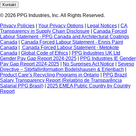
Kontakt
© 2026 PPG Industries, Inc. All Rights Reserved.
Privacy Policies
|
Your Privacy Options
|
Legal Notices
|
CA
Transparency in Supply Chain Disclosure
|
Canada Forced
Labour Statement - PPG Canada and Architectural Coatings
Canada
|
Canada Forced Labour Statement - Ennis Paint
Canada
|
Canada Forced Labour Statement - Metokote
Canada
|
Global Code of Ethics
|
PPG Industries UK Ltd
Gender Pay Gap Report 2024-2025
|
PPG Industries IE Gender
Pay Gap Report 2024-2025
|
No Surprises Act Notice
|
Seveso
Directive – Störfallinformation Bodelshausen & Erlenbach
|
Product Care’s Recycling Programs in Ontario
|
PPG Brazil
Salary Transparency Report (Relatório de Transparência
Salarial PPG Brasil)
|
2025 EMEA Public Country by Country
Report