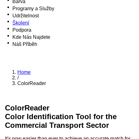
Barva
Programy a Služby
Udržitelnost
Školení
Podpora
Kde Nás Najdete
Náš Příběh
Home
/
ColorReader
ColorReader
Color Identification Tool for the
Commercial Transport Sector
It's now easier than ever to achieve an accurate match for