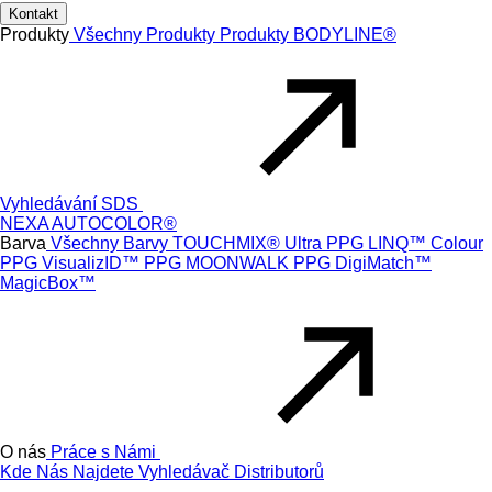
Kontakt
Produkty
Všechny Produkty
Produkty
BODYLINE®
Vyhledávání SDS
NEXA AUTOCOLOR®
Barva
Všechny Barvy
TOUCHMIX® Ultra
PPG LINQ™ Colour
PPG VisualizID™
PPG MOONWALK
PPG DigiMatch™
MagicBox™
O nás
Práce s Námi
Kde Nás Najdete
Vyhledávač Distributorů