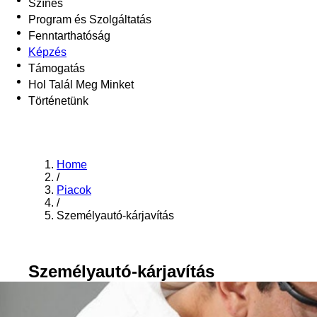
Színes
Program és Szolgáltatás
Fenntarthatóság
Képzés
Támogatás
Hol Talál Meg Minket
Történetünk
Home
/
Piacok
/
Személyautó-kárjavítás
Személyautó-kárjavítás