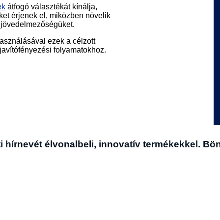
ek
átfogó választékát kínálja,
et érjenek el, miközben növelik
 jövedelmezőségüket.
asználásával ezek a célzott
javítófényezési folyamatokhoz.
i hírnevét élvonalbeli, innovatív termékekkel.