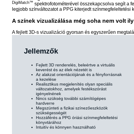
DigiMatch™
spektrofotométerével összekapcsolva segít a f
legjobb színváltozatot a PPG kiterjedt színmegfeleltetési 
A színek vizualizálása még soha nem volt il
A fejlett 3D-s vizualizáció gyorsan és egyszerűen megtalál
Jellemzők
Fejlett 3D renderelés, beleértve a virtuális
keverést és az élek nézetét is
Az alakzat orientációjának és a fényforrásnak
a kezelése
Realisztikus megjelenítés olyan speciális
változatokhoz, amelyek festékszórást
igényelnének
Nincs szükség további számítógépes
hardverre
Megszünteti a fizikai színezőeszközök
szükségességét
Hozzáférés a PPG óriási színmegfeleltetési
könyvtárához
Intuitív és könnyen használható