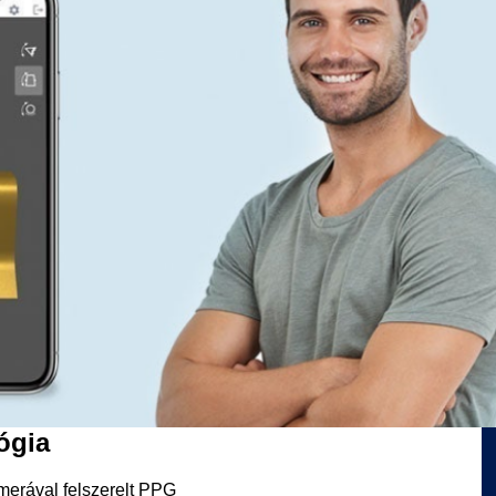
ógia
merával felszerelt PPG