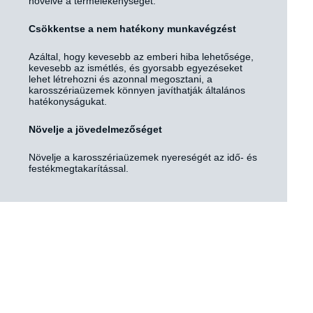
növelve a termelékenységet.
Csökkentse a nem hatékony munkavégzést
Azáltal, hogy kevesebb az emberi hiba lehetősége,
kevesebb az ismétlés, és gyorsabb egyezéseket
lehet létrehozni és azonnal megosztani, a
karosszériaüzemek könnyen javíthatják általános
hatékonyságukat.
Növelje a jövedelmezőséget
Növelje a karosszériaüzemek nyereségét az idő- és
festékmegtakarítással.