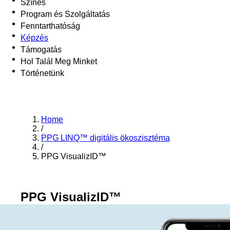
Színes
Program és Szolgáltatás
Fenntarthatóság
Képzés
Támogatás
Hol Talál Meg Minket
Történetünk
Home
/
PPG LINQ™ digitális ökoszisztéma
/
PPG VisualizID™
PPG VisualizID™