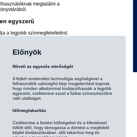
elhasználóknak megtalálni a
könyvtárából.
yen egyszerű
ja a legjobb színmegfeleltetést.
Előnyök
Növeli az egyezés minőségét
A fejlett renderelési technológia segítségével a
felhasználók valósághű képi megjelenítést kapnak,
hogy minden alkalommal kiválaszthassák a legjobb
egyezést, csökkentve ezzel a fizikai színeszközökre
való utaltságot.
Időmegtakarítás
Csökkentse a festési költségeket és a kifestéssel
töltött időt, hogy támogassa a döntést a megfelelő
képlet kiválasztásában, időt takarítva meg és