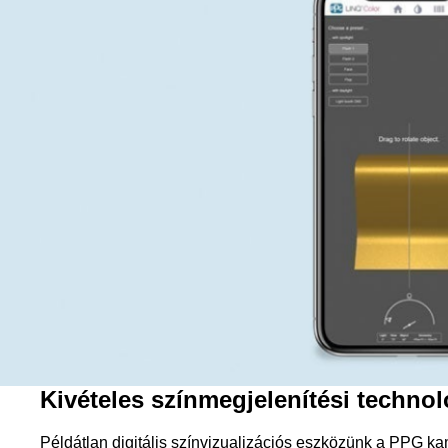
Kivételes színmegjelenítési technol
Példátlan digitális színvizualizációs eszközünk a PPG ka