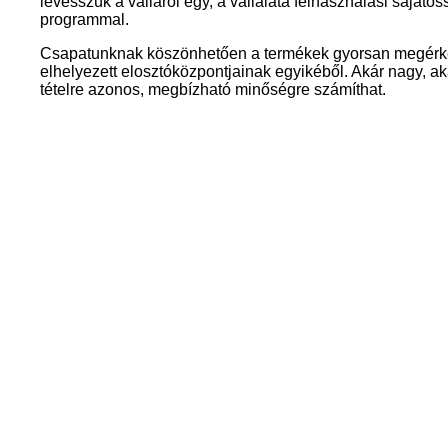
levesszük a válláról egy, a vállalata felhasználási sajátoss
programmal.
Csapatunknak köszönhetően a termékek gyorsan megérke
elhelyezett elosztóközpontjainak egyikéből. Akár nagy, akár
tételre azonos, megbízható minőségre számíthat.
Disztribútor keresése