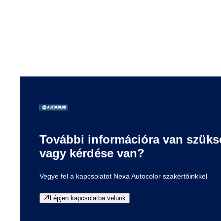
A PPG által engedélyezett független disztribútoraink a
szakma legjobbjai. Észak-Amerika-szerte ezek a
disztribútorok stratégiai helyszíneken működnek, hogy
kielégítsék ügyfeleink helyi igényeit. Arra szakosodtak,
hogy megismerjék az Ön vállalkozását és igényeit, így Ön
mindig a feladathoz leginkább megfelelő termékeket
kapja.
További információra van szüks
vagy kérdése van?
Vegye fel a kapcsolatot Nexa Autocolor szakértőinkkel
Lépjen kapcsolatba velünk