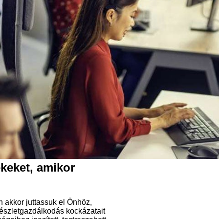
keket, amikor
 akkor juttassuk el Önhöz,
készletgazdálkodás kockázatait