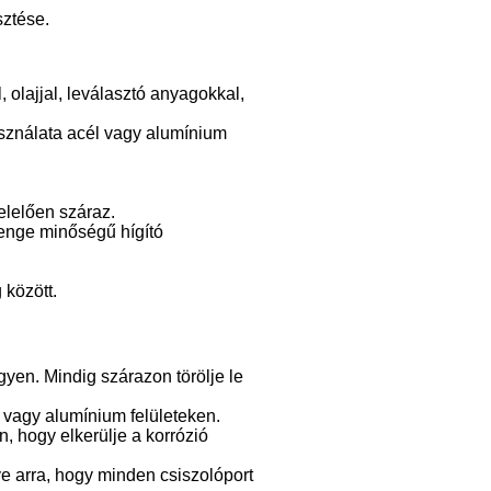
sztése.
, olajjal, leválasztó anyagokkal,
sználata acél vagy alumínium
elelően száraz.
yenge minőségű hígító
 között.
egyen. Mindig szárazon törölje le
 vagy alumínium felületeken.
n, hogy elkerülje a korrózió
lve arra, hogy minden csiszolóport