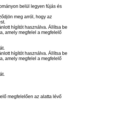
rtományon belül legyen fújás és
ződjön meg arról, hogy az
st.
nlott hígítót használva. Állítsa be
ra, amely megfelel a megfelelő
át.
nlott hígítót használva. Állítsa be
ra, amely megfelel a megfelelő
át.
se elő megfelelően az alatta lévő