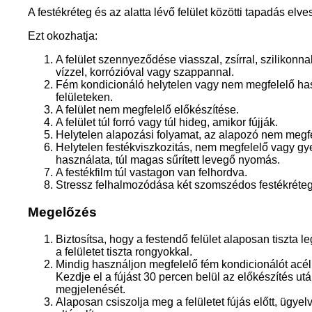
A festékréteg és az alatta lévő felület közötti tapadás elve
Ezt okozhatja:
A felület szennyeződése viasszal, zsírral, szilikonnal
vízzel, korrózióval vagy szappannal.
Fém kondicionáló helytelen vagy nem megfelelő ha
felületeken.
A felület nem megfelelő előkészítése.
A felület túl forró vagy túl hideg, amikor fújják.
Helytelen alapozási folyamat, az alapozó nem megf
Helytelen festékviszkozitás, nem megfelelő vagy g
használata, túl magas sűrített levegő nyomás.
A festékfilm túl vastagon van felhordva.
Stressz felhalmozódása két szomszédos festékréteg
Megelőzés
Biztosítsa, hogy a festendő felület alaposan tiszta l
a felületet tiszta rongyokkal.
Mindig használjon megfelelő fém kondicionálót acél
Kezdje el a fújást 30 percen belül az előkészítés utá
megjelenését.
Alaposan csiszolja meg a felületet fújás előtt, ügye