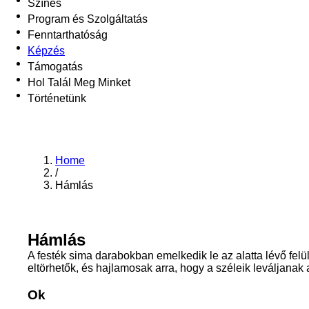
Színes
Program és Szolgáltatás
Fenntarthatóság
Képzés
Támogatás
Hol Talál Meg Minket
Történetünk
Home
/
Hámlás
Hámlás
A festék sima darabokban emelkedik le az alatta lévő fel
eltörhetők, és hajlamosak arra, hogy a széleik leváljanak a 
Ok