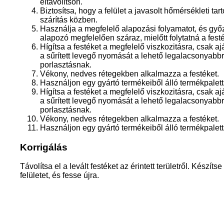
eltávolítson.
Biztosítsa, hogy a felület a javasolt hőmérsékleti ta
szárítás közben.
Használja a megfelelő alapozási folyamatot, és győ
alapozó megfelelően száraz, mielőtt folytatná a festé
Hígítsa a festéket a megfelelő viszkozitásra, csak ajá
a sűrített levegő nyomását a lehető legalacsonyabb
porlasztásnak.
Vékony, nedves rétegekben alkalmazza a festéket.
Használjon egy gyártó termékeiből álló termékpalett
Hígítsa a festéket a megfelelő viszkozitásra, csak ajá
a sűrített levegő nyomását a lehető legalacsonyabb
porlasztásnak.
Vékony, nedves rétegekben alkalmazza a festéket.
Használjon egy gyártó termékeiből álló termékpalett
Korrigálás
Távolítsa el a levált festéket az érintett területről. Készít
felületet, és fesse újra.