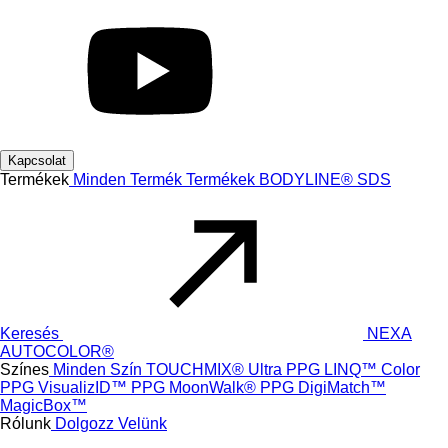
Kapcsolat
Termékek
Minden Termék
Termékek
BODYLINE®
SDS
Keresés
NEXA
AUTOCOLOR®
Színes
Minden Szín
TOUCHMIX® Ultra
PPG LINQ™ Color
PPG VisualizID™
PPG MoonWalk®
PPG DigiMatch™
MagicBox™
Rólunk
Dolgozz Velünk