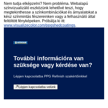
Nem tudja elképzelni? Nem probléma. Webalapú
színvizualizáló eszközünk lehetővé teszi, hogy
megtekinthesse a színkombinációkat és árnyalatokat a
kész színmintás fészereinken vagy a felhasználó által
feltöltött fényképeken. Próbálja ki itt:
www.visualizecolor.com/ppgshedcoatings
.
További információra van
szüksége vagy kérdése van?
Lépjen kapcsolatba PPG Refinish szakértőinkkel
Lépjen kapcsolatba velünk