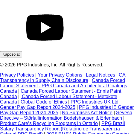
Kapcsolat
© 2026 PPG Industries, Inc. All Rights Reserved.
Privacy Policies
|
Your Privacy Options
|
Legal Notices
|
CA
Transparency in Supply Chain Disclosure
|
Canada Forced
Labour Statement - PPG Canada and Architectural Coatings
Canada
|
Canada Forced Labour Statement - Ennis Paint
Canada
|
Canada Forced Labour Statement - Metokote
Canada
|
Global Code of Ethics
|
PPG Industries UK Ltd
Gender Pay Gap Report 2024-2025
|
PPG Industries IE Gender
Pay Gap Report 2024-2025
|
No Surprises Act Notice
|
Seveso
Directive – Störfallinformation Bodelshausen & Erlenbach
|
Product Care’s Recycling Programs in Ontario
|
PPG Brazil
Salary Transparency Report (Relatório de Transparência