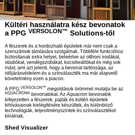
Kültéri használatra kész bevonatok
VERSOLON™
a PPG
Solutions-től
A fészerek és a hordozható épületek már nem csak a
szerszámok tárolására szolgálnak. Többféle funkcióhoz
biztosítanak extra helyet, beleértve az otthoni irodákat,
stúdiókat, vendégszobákat, kocsibeállókat és még sok
mást, ami azt jelenti, hogy a bevonat tartóssága, az
időjárásvédelem és a színválaszték ma már alapvető
követelmény ezen a piacon.
VERSOLON™
A PPG
megoldások örömmel mutatja be az
AQUACRON®
bevonatokat. Az
Aquacron
bevonatok
kifejezetten a fészerek, pajták és kültéri épületek
kihívásainak kielégítésére készültek, és különböző
technológiák, teljesítményszintek és színválasztékot
kínálnak.
Shed Visualizer