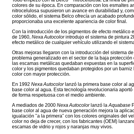
colores de su época. En comparación con los esmaltes ant
nitrocelulosa supusieron un avance en durabilidad y, com
color sólido, el sistema Belco ofrecía un acabado profundo 
proporcionaba una excelente apariencia de color final.
Con la introducción de los pigmentos de efecto metálico 
de 1960,
Nexa Autocolor
introdujo el sistema de pintura 
efecto metálico de cualquier vehículo utilizando el sist
Otras mejoras llegaron con la introducción del sistema de
problema generalizado en el sector de la baja protección d
las escamas metálicas quedaban expuestas en la superfic
color y los pigmentos quedaban protegidos por un barniz b
color con mayor protección.
En 1992
Nexa Autocolor
lanzó la primera base color al 
base color al agua. Esta tecnología revolucionaria aportó
de forma respetuosa con el medio ambiente.
A mediados de 2000
Nexa Autocolor
lanzó la
Aquabase
P
base color al agua de nueva generación mejora la aplicac
igualación "a la primera" con los colores originales del v
color no deja de crecer, con los fabricantes (OEM) lanzand
escamas de vidrio y rojos y naranjas muy vivos.