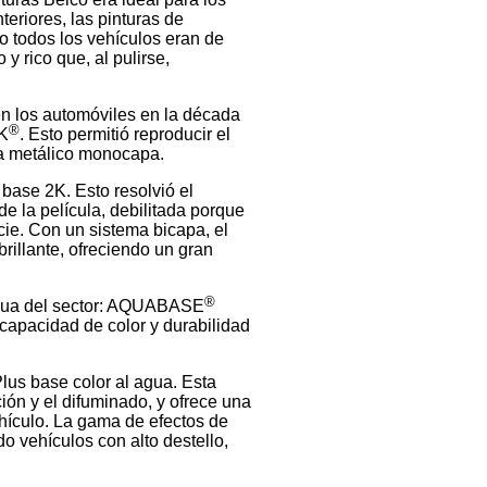
eriores, las pinturas de
o todos los vehículos eran de
y rico que, al pulirse,
en los automóviles en la década
®
2K
. Esto permitió reproducir el
ema metálico monocapa.
 base 2K. Esto resolvió el
e la película, debilitada porque
ie. Con un sistema bicapa, el
rillante, ofreciendo un gran
®
agua del sector: AQUABASE
 capacidad de color y durabilidad
lus base color al agua. Esta
ión y el difuminado, y ofrece una
ehículo. La gama de efectos de
o vehículos con alto destello,