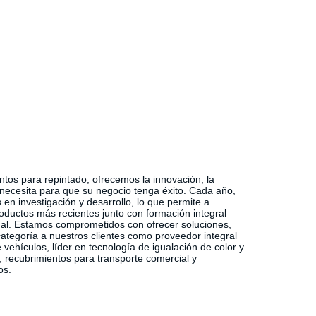
ora las oportunidades actuales para iniciar una
era profesional gratificante en PPG.
ntos para repintado, ofrecemos la innovación, la
e necesita para que su negocio tenga éxito. Cada año,
 en investigación y desarrollo, lo que permite a
roductos más recientes junto con formación integral
nal. Estamos comprometidos con ofrecer soluciones,
 categoría a nuestros clientes como proveedor integral
vehículos, líder en tecnología de igualación de color y
, recubrimientos para transporte comercial y
os.