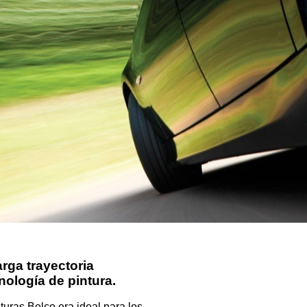
rga trayectoria
nología de pintura.
nturas Belco era ideal para los