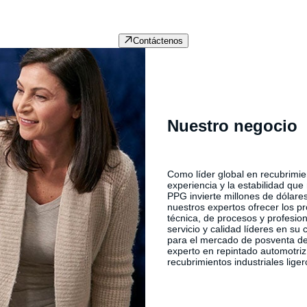
Sea cual sea su pregunta, póngase en contacto con
Expl
nuestro equipo de expertos.
carr
Contáctenos
Nuestro negocio
Como líder global en recubrimie
experiencia y la estabilidad qu
PPG invierte millones de dólares
nuestros expertos ofrecer los p
técnica, de procesos y profesio
servicio y calidad líderes en su
para el mercado de posventa de 
experto en repintado automotriz
recubrimientos industriales liger