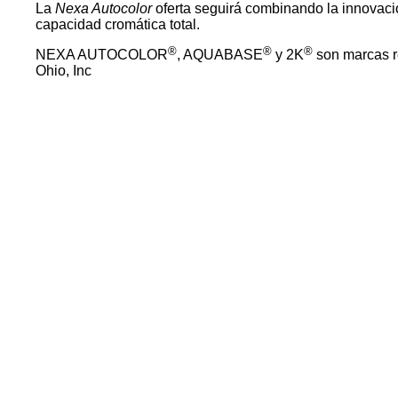
La
Nexa Autocolor
oferta seguirá combinando la innovaci
capacidad cromática total.
®
®
®
NEXA AUTOCOLOR
, AQUABASE
y 2K
son marcas r
Ohio, Inc
Productos