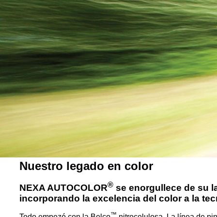
Nuestro legado en color
®
NEXA AUTOCOLOR
se enorgullece de su la
incorporando la excelencia del color a la tec
™
Todo empezó con la Belco
nitrocelulosa. La línea de pi