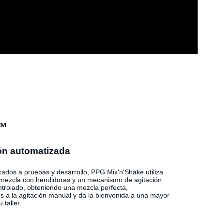
e™
ón automatizada
cados a pruebas y desarrollo, PPG Mix'n'Shake utiliza
 mezcla con hendiduras y un mecanismo de agitación
ntrolado, obteniendo una mezcla perfecta,
ós a la agitación manual y da la bienvenida a una mayor
 taller.