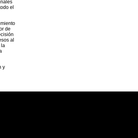
onales
todo el
imiento
or de
ecisión
esos al
 la
a
n y