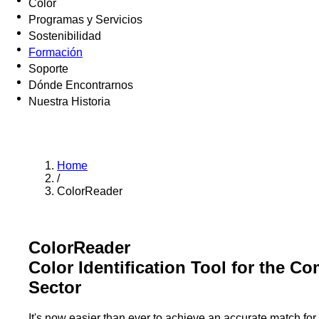
Color
Programas y Servicios
Sostenibilidad
Formación
Soporte
Dónde Encontrarnos
Nuestra Historia
Home
/
ColorReader
ColorReader
Color Identification Tool for the C
Sector
It's now easier than ever to achieve an accurate match for