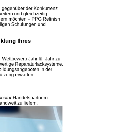
il gegenüber der Konkurrenz
eitern und gleichzeitig
igern möchten – PPG Refinish
ndigen Schulungen und
cklung Ihres
 Wettbewerb Jahr für Jahr zu.
wertige Reparaturlacksysteme.
bildungsangeboten in der
tzung erwarten.
ocolor
Handelspartnern
ndweit zu liefern.