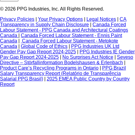
© 2026 PPG Industries, Inc. All Rights Reserved.
Privacy Policies
|
Your Privacy Options
|
Legal Notices
|
CA
Transparency in Supply Chain Disclosure
|
Canada Forced
Labour Statement - PPG Canada and Architectural Coatings
Canada
|
Canada Forced Labour Statement - Ennis Paint
Canada
|
Canada Forced Labour Statement - Metokote
Canada
|
Global Code of Ethics
|
PPG Industries UK Ltd
Gender Pay Gap Report 2024-2025
|
PPG Industries IE Gender
Pay Gap Report 2024-2025
|
No Surprises Act Notice
|
Seveso
Directive – Störfallinformation Bodelshausen & Erlenbach
|
Product Care’s Recycling Programs in Ontario
|
PPG Brazil
Salary Transparency Report (Relatório de Transparência
Salarial PPG Brasil)
|
2025 EMEA Public Country by Country
Report