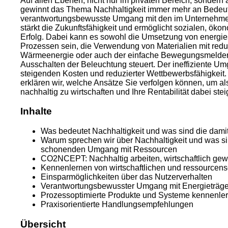
Auf allen Ebenen, nicht nur im privaten Bereich, sondern 
gewinnt das Thema Nachhaltigkeit immer mehr an Bedeu
verantwortungsbewusste Umgang mit den im Unternehmen
stärkt die Zukunftsfähigkeit und ermöglicht sozialen, ök
Erfolg. Dabei kann es sowohl die Umsetzung von energi
Prozessen sein, die Verwendung von Materialien mit redu
Wärmeenergie oder auch der einfache Bewegungsmelder,
Ausschalten der Beleuchtung steuert. Der ineffiziente Um
steigenden Kosten und reduzierter Wettbewerbsfähigkeit.
erklären wir, welche Ansätze Sie verfolgen können, um als
nachhaltig zu wirtschaften und Ihre Rentabilität dabei ste
Inhalte
Was bedeutet Nachhaltigkeit und was sind die dam
Warum sprechen wir über Nachhaltigkeit und was si
schonenden Umgang mit Ressourcen
CO2NCEPT: Nachhaltig arbeiten, wirtschaftlich ge
Kennenlernen von wirtschaftlichen und ressourcen
Einsparmöglichkeiten über das Nutzerverhalten
Verantwortungsbewusster Umgang mit Energieträg
Prozessoptimierte Produkte und Systeme kennenle
Praxisorientierte Handlungsempfehlungen
Übersicht