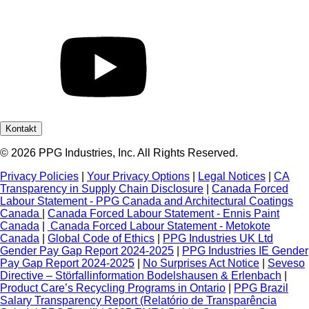
Kontakt
© 2026 PPG Industries, Inc. All Rights Reserved.
Privacy Policies
|
Your Privacy Options
|
Legal Notices
|
CA
Transparency in Supply Chain Disclosure
|
Canada Forced
Labour Statement - PPG Canada and Architectural Coatings
Canada
|
Canada Forced Labour Statement - Ennis Paint
Canada
|
Canada Forced Labour Statement - Metokote
Canada
|
Global Code of Ethics
|
PPG Industries UK Ltd
Gender Pay Gap Report 2024-2025
|
PPG Industries IE Gender
Pay Gap Report 2024-2025
|
No Surprises Act Notice
|
Seveso
Directive – Störfallinformation Bodelshausen & Erlenbach
|
Product Care’s Recycling Programs in Ontario
|
PPG Brazil
Salary Transparency Report (Relatório de Transparência