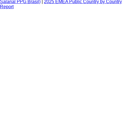
Salarial PPG Brasil)
|
2025 EMEA Public Country by Country
Report