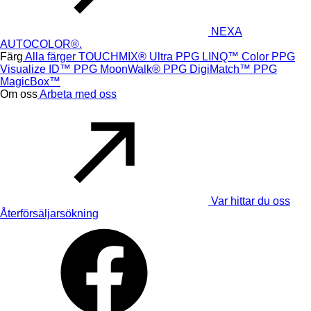
NEXA
AUTOCOLOR®.
Färg
Alla färger
TOUCHMIX® Ultra
PPG LINQ™ Color
PPG
Visualize ID™
PPG MoonWalk®
PPG DigiMatch™
PPG
MagicBox™
Om oss
Arbeta med oss
Var hittar du oss
Återförsäljar­sökning