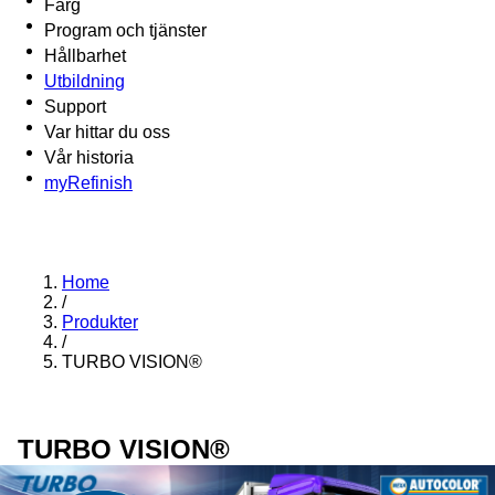
Färg
Program och tjänster
Hållbarhet
Utbildning
Support
Var hittar du oss
Vår historia
myRefinish
Home
/
Produkter
/
TURBO VISION®
TURBO VISION®