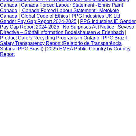
Canada
|
Canada Forced Labour Statement - Ennis Paint
Canada
|
Canada Forced Labour Statement - Metokote
Canada
|
Global Code of Ethics
|
PPG Industries UK Ltd
Gender Pay Gap Report 2024-2025
|
PPG Industries IE Gender
Pay Gap Report 2024-2025
|
No Surprises Act Notice
|
Seveso
Directive – Störfallinformation Bodelshausen & Erlenbach
|
Product Care’s Recycling Programs in Ontario
|
PPG Brazil
Salary Transparency Report (Relatório de Transparência
Salarial PPG Brasil)
|
2025 EMEA Public Country by Country
Report