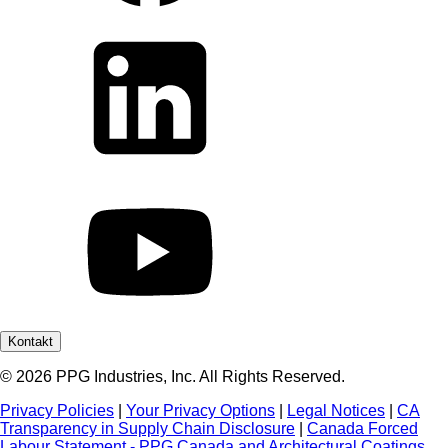
Kontakt
© 2026 PPG Industries, Inc. All Rights Reserved.
Privacy Policies
|
Your Privacy Options
|
Legal Notices
|
CA
Transparency in Supply Chain Disclosure
|
Canada Forced
Labour Statement - PPG Canada and Architectural Coatings