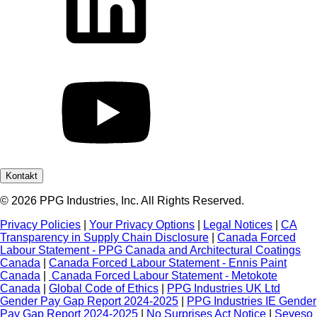
Kontakt
© 2026 PPG Industries, Inc. All Rights Reserved.
Privacy Policies
|
Your Privacy Options
|
Legal Notices
|
CA
Transparency in Supply Chain Disclosure
|
Canada Forced
Labour Statement - PPG Canada and Architectural Coatings
Canada
|
Canada Forced Labour Statement - Ennis Paint
Canada
|
Canada Forced Labour Statement - Metokote
Canada
|
Global Code of Ethics
|
PPG Industries UK Ltd
Gender Pay Gap Report 2024-2025
|
PPG Industries IE Gender
Pay Gap Report 2024-2025
|
No Surprises Act Notice
|
Seveso