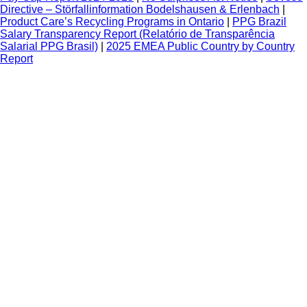
Directive – Störfallinformation Bodelshausen & Erlenbach
|
Product Care’s Recycling Programs in Ontario
|
PPG Brazil
Salary Transparency Report (Relatório de Transparência
Salarial PPG Brasil)
|
2025 EMEA Public Country by Country
Report