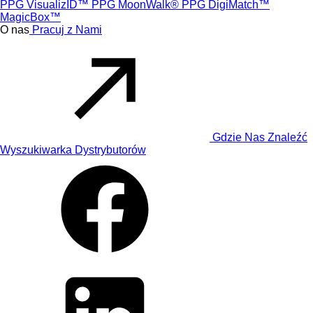
PPG VisualizID™
PPG MoonWalk®
PPG DigiMatch™
MagicBox™
O nas
Pracuj z Nami
Gdzie Nas Znaleźć
Wyszukiwarka Dystrybutorów