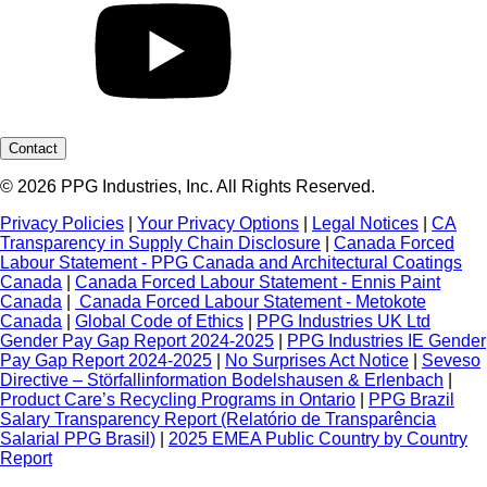
Contact
© 2026 PPG Industries, Inc. All Rights Reserved.
Privacy Policies
|
Your Privacy Options
|
Legal Notices
|
CA
Transparency in Supply Chain Disclosure
|
Canada Forced
Labour Statement - PPG Canada and Architectural Coatings
Canada
|
Canada Forced Labour Statement - Ennis Paint
Canada
|
Canada Forced Labour Statement - Metokote
Canada
|
Global Code of Ethics
|
PPG Industries UK Ltd
Gender Pay Gap Report 2024-2025
|
PPG Industries IE Gender
Pay Gap Report 2024-2025
|
No Surprises Act Notice
|
Seveso
Directive – Störfallinformation Bodelshausen & Erlenbach
|
Product Care’s Recycling Programs in Ontario
|
PPG Brazil
Salary Transparency Report (Relatório de Transparência
Salarial PPG Brasil)
|
2025 EMEA Public Country by Country
Report