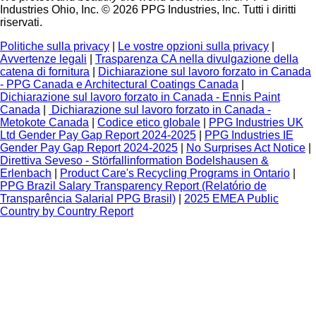
Industries Ohio, Inc. © 2026 PPG Industries, Inc. Tutti i diritti
riservati.
Politiche sulla privacy
|
Le vostre opzioni sulla privacy
|
Avvertenze legali
|
Trasparenza CA nella divulgazione della
catena di fornitura
|
Dichiarazione sul lavoro forzato in Canada
- PPG Canada e Architectural Coatings Canada
|
Dichiarazione sul lavoro forzato in Canada - Ennis Paint
Canada
|
Dichiarazione sul lavoro forzato in Canada -
Metokote Canada
|
Codice etico globale
|
PPG Industries UK
Ltd Gender Pay Gap Report 2024-2025
|
PPG Industries IE
Gender Pay Gap Report 2024-2025
|
No Surprises Act Notice
|
Direttiva Seveso - Störfallinformation Bodelshausen &
Erlenbach
|
Product Care's Recycling Programs in Ontario
|
PPG Brazil Salary Transparency Report (Relatório de
Transparência Salarial PPG Brasil)
|
2025 EMEA Public
Country by Country Report