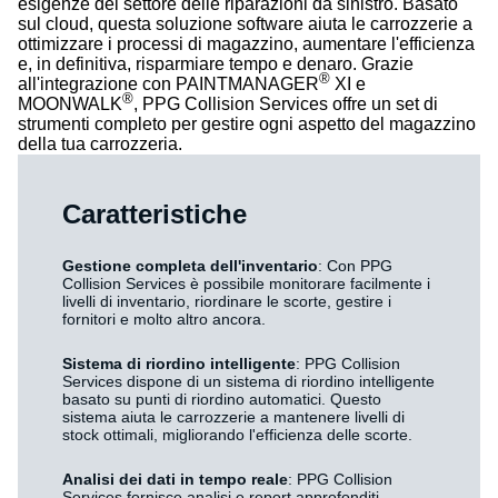
esigenze del settore delle riparazioni da sinistro. Basato
sul cloud, questa soluzione software aiuta le carrozzerie a
ottimizzare i processi di magazzino, aumentare l'efficienza
e, in definitiva, risparmiare tempo e denaro. Grazie
®
all'integrazione con PAINTMANAGER
XI e
®
MOONWALK
, PPG Collision Services offre un set di
strumenti completo per gestire ogni aspetto del magazzino
della tua carrozzeria.
Caratteristiche
Gestione completa dell'inventario
: Con PPG
Collision Services è possibile monitorare facilmente i
livelli di inventario, riordinare le scorte, gestire i
fornitori e molto altro ancora.
Sistema di riordino intelligente
: PPG Collision
Services dispone di un sistema di riordino intelligente
basato su punti di riordino automatici. Questo
sistema aiuta le carrozzerie a mantenere livelli di
stock ottimali, migliorando l'efficienza delle scorte.
Analisi dei dati in tempo reale
: PPG Collision
Services fornisce analisi e report approfonditi,