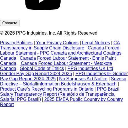
Contacto
© 2026 PPG Industries, Inc. All Rights Reserved.
Privacy Policies
|
Your Privacy Options
|
Legal Notices
|
CA
Transparency in Supply Chain Disclosure
|
Canada Forced
Labour Statement - PPG Canada and Architectural Coatings
Canada
|
Canada Forced Labour Statement - Ennis Paint
Canada
|
Canada Forced Labour Statement - Metokote
Canada
|
Global Code of Ethics
|
PPG Industries UK Ltd
Gender Pay Gap Report 2024-2025
|
PPG Industries IE Gender
Pay Gap Report 2024-2025
|
No Surprises Act Notice
|
Seveso
Directive – Störfallinformation Bodelshausen & Erlenbach
|
Product Care’s Recycling Programs in Ontario
|
PPG Brazil
Salary Transparency Report (Relatório de Transparência
Salarial PPG Brasil)
|
2025 EMEA Public Country by Country
Report