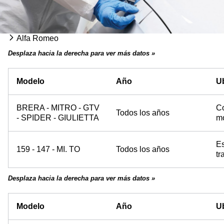
Alfa Romeo
Desplaza hacia la derecha para ver más datos »
Modelo
Año
U
BRERA - MITRO - GTV
Co
Todos los años
- SPIDER - GIULIETTA
mo
Es
159 - 147 - MI. TO
Todos los años
tr
Desplaza hacia la derecha para ver más datos »
Modelo
Año
U