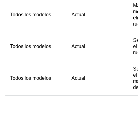
Ma
mo
Todos los modelos
Actual
et
ru
Se
Todos los modelos
Actual
el
ru
Se
el
Todos los modelos
Actual
ma
de