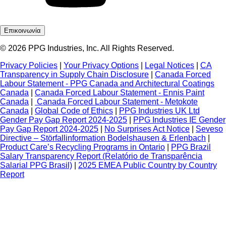
Επικοινωνία
© 2026 PPG Industries, Inc. All Rights Reserved.
Privacy Policies
|
Your Privacy Options
|
Legal Notices
|
CA
Transparency in Supply Chain Disclosure
|
Canada Forced
Labour Statement - PPG Canada and Architectural Coatings
Canada
|
Canada Forced Labour Statement - Ennis Paint
Canada
|
Canada Forced Labour Statement - Metokote
Canada
|
Global Code of Ethics
|
PPG Industries UK Ltd
Gender Pay Gap Report 2024-2025
|
PPG Industries IE Gender
Pay Gap Report 2024-2025
|
No Surprises Act Notice
|
Seveso
Directive – Störfallinformation Bodelshausen & Erlenbach
|
Product Care’s Recycling Programs in Ontario
|
PPG Brazil
Salary Transparency Report (Relatório de Transparência
Salarial PPG Brasil)
|
2025 EMEA Public Country by Country
Report