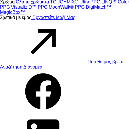
Χρώμα
Όλα τα χρώματα
TOUCHMIX® Ultra
PPG LINQ™ Color
PPG VisualizID™
PPG MoonWalk®
PPG DigiMatch™
MagicBox™
Σχετικά με εμάς
Εργαστείτε Μαζί Μας
Που θα μας βρείτε
Αναζήτηση Διανομέα