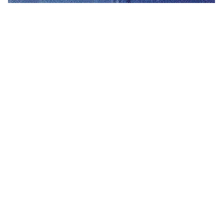
Ευρετήριο Οδηγού Συνήθων Ελαττωμάτων Βαφής