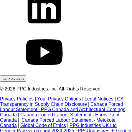
Επικοινωνία
© 2026 PPG Industries, Inc. All Rights Reserved.
Privacy Policies
|
Your Privacy Options
|
Legal Notices
|
CA
Transparency in Supply Chain Disclosure
|
Canada Forced
Labour Statement - PPG Canada and Architectural Coatings
Canada
|
Canada Forced Labour Statement - Ennis Paint
Canada
|
Canada Forced Labour Statement - Metokote
Canada
|
Global Code of Ethics
|
PPG Industries UK Ltd
Gender Pay Gap Report 2024-2025
|
PPG Industries IE Gender