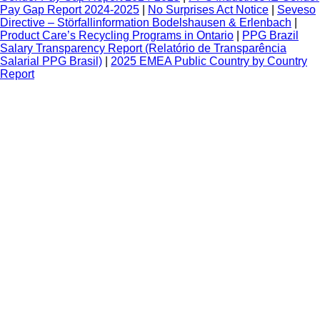
Pay Gap Report 2024-2025
|
No Surprises Act Notice
|
Seveso
Directive – Störfallinformation Bodelshausen & Erlenbach
|
Product Care’s Recycling Programs in Ontario
|
PPG Brazil
Salary Transparency Report (Relatório de Transparência
Salarial PPG Brasil)
|
2025 EMEA Public Country by Country
Report