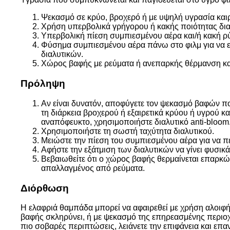
Ψεκασμό σε κρύο, βροχερό ή με υψηλή υγρασία και
Χρήση υπερβολικά γρήγορου ή κακής ποιότητας δια
Υπερβολική πίεση συμπιεσμένου αέρα και/ή κακή ρ
Φύσημα συμπιεσμένου αέρα πάνω στο φιλμ για να ε
διαλυτικών.
Χώρος βαφής με ρεύματα ή ανεπαρκής θέρμανση κα
Πρόληψη
Αν είναι δυνατόν, αποφύγετε τον ψεκασμό βαφών π
τη διάρκεια βροχερού ή εξαιρετικά κρύου ή υγρού κα
αναπόφευκτο, χρησιμοποιήστε διαλυτικό anti-bloom
Χρησιμοποιήστε τη σωστή ταχύτητα διαλυτικού.
Μειώστε την πίεση του συμπιεσμένου αέρα για να πε
Αφήστε την εξάτμιση των διαλυτικών να γίνει φυσικά
Βεβαιωθείτε ότι ο χώρος βαφής θερμαίνεται επαρκώς,
απαλλαγμένος από ρεύματα.
Διόρθωση
Η ελαφριά θαμπάδα μπορεί να αφαιρεθεί με χρήση αλοιφή
βαφής σκληρύνει, ή με ψεκασμό της επηρεασμένης περιοχή
πιο σοβαρές περιπτώσεις, λειάνετε την επιφάνεια και επ