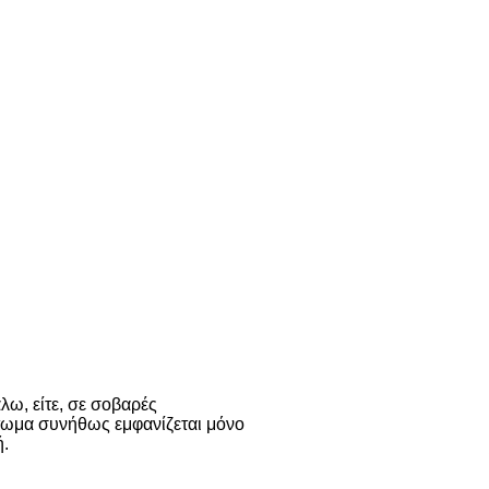
λω, είτε, σε σοβαρές
τωμα συνήθως εμφανίζεται μόνο
ή.