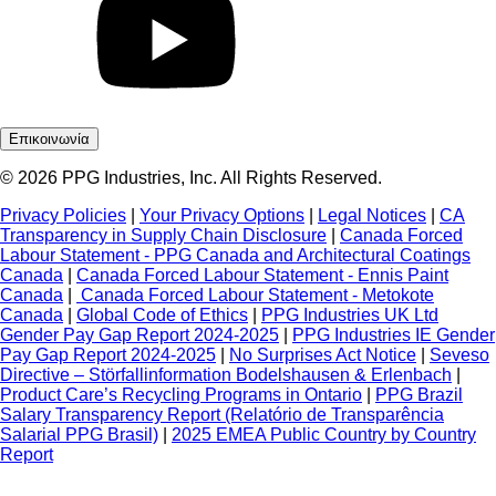
Επικοινωνία
© 2026 PPG Industries, Inc. All Rights Reserved.
Privacy Policies
|
Your Privacy Options
|
Legal Notices
|
CA
Transparency in Supply Chain Disclosure
|
Canada Forced
Labour Statement - PPG Canada and Architectural Coatings
Canada
|
Canada Forced Labour Statement - Ennis Paint
Canada
|
Canada Forced Labour Statement - Metokote
Canada
|
Global Code of Ethics
|
PPG Industries UK Ltd
Gender Pay Gap Report 2024-2025
|
PPG Industries IE Gender
Pay Gap Report 2024-2025
|
No Surprises Act Notice
|
Seveso
Directive – Störfallinformation Bodelshausen & Erlenbach
|
Product Care’s Recycling Programs in Ontario
|
PPG Brazil
Salary Transparency Report (Relatório de Transparência
Salarial PPG Brasil)
|
2025 EMEA Public Country by Country
Report