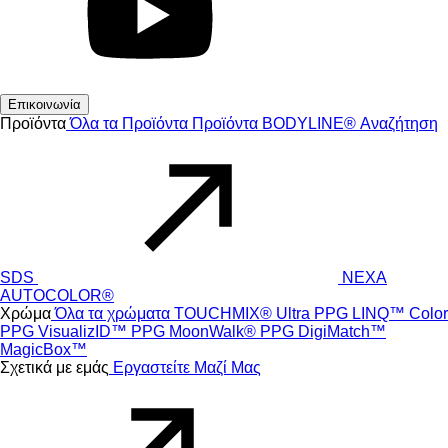
Επικοινωνία
Προϊόντα
Όλα τα Προϊόντα
Προϊόντα
BODYLINE®
Αναζήτηση
SDS
NEXA
AUTOCOLOR®
Χρώμα
Όλα τα χρώματα
TOUCHMIX® Ultra
PPG LINQ™ Color
PPG VisualizID™
PPG MoonWalk®
PPG DigiMatch™
MagicBox™
Σχετικά με εμάς
Εργαστείτε Μαζί Μας