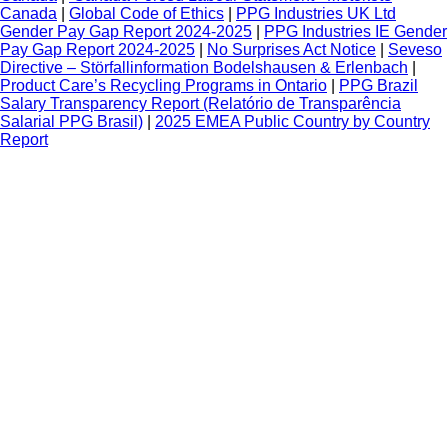
Canada
|
Global Code of Ethics
|
PPG Industries UK Ltd
Gender Pay Gap Report 2024-2025
|
PPG Industries IE Gender
Pay Gap Report 2024-2025
|
No Surprises Act Notice
|
Seveso
Directive – Störfallinformation Bodelshausen & Erlenbach
|
Product Care’s Recycling Programs in Ontario
|
PPG Brazil
Salary Transparency Report (Relatório de Transparência
Salarial PPG Brasil)
|
2025 EMEA Public Country by Country
Report