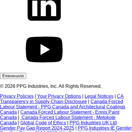
Επικοινωνία
© 2026 PPG Industries, Inc. All Rights Reserved.
Privacy Policies
|
Your Privacy Options
|
Legal Notices
|
CA
Transparency in Supply Chain Disclosure
|
Canada Forced
Labour Statement - PPG Canada and Architectural Coatings
Canada
|
Canada Forced Labour Statement - Ennis Paint
Canada
|
Canada Forced Labour Statement - Metokote
Canada
|
Global Code of Ethics
|
PPG Industries UK Ltd
Gender Pay Gap Report 2024-2025
|
PPG Industries IE Gender