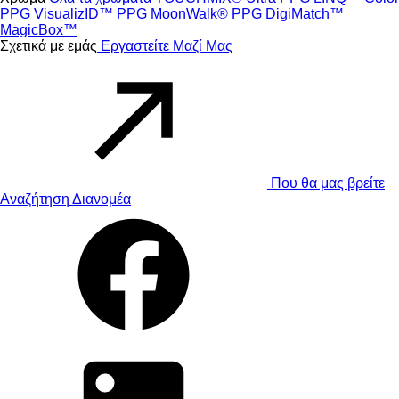
PPG VisualizID™
PPG MoonWalk®
PPG DigiMatch™
MagicBox™
Σχετικά με εμάς
Εργαστείτε Μαζί Μας
Που θα μας βρείτε
Αναζήτηση Διανομέα