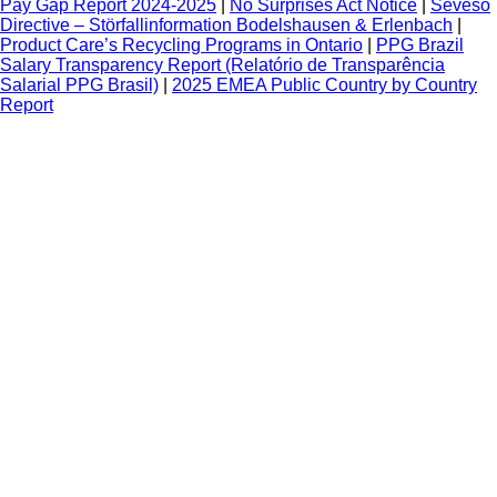
Pay Gap Report 2024-2025
|
No Surprises Act Notice
|
Seveso
Directive – Störfallinformation Bodelshausen & Erlenbach
|
Product Care’s Recycling Programs in Ontario
|
PPG Brazil
Salary Transparency Report (Relatório de Transparência
Salarial PPG Brasil)
|
2025 EMEA Public Country by Country
Report